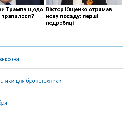
жексона
стики для бронетехники
бря