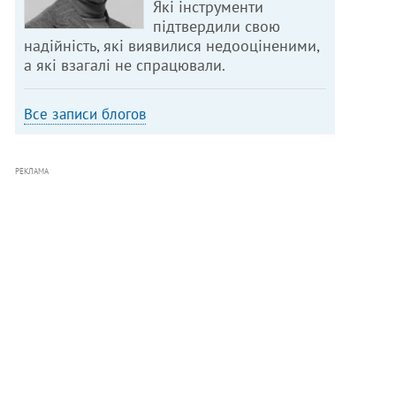
Які інструменти
підтвердили свою
надійність, які виявилися недооціненими,
а які взагалі не спрацювали.
Все записи блогов
РЕКЛАМА