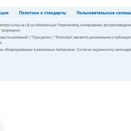
кция
Политики и стандарты
Пользовательское соглаш
перссылка на LB.ua обязательна! Перепечатка, копирование, воспроизведени
а" запрещено.
вости компаний" / "Пресрелиз" / "Promoted", являются рекламными и публикуют
х.
ия, обнародованные в рекламных материалах. Согласно украинскому законодат