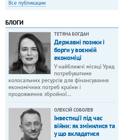
Все публикации
БЛОГИ
ТЕТЯНА БОГДАН
Державні позики і
борги у воєнній
економіці
У найближчі місяці Уряд
потребуватиме
колосальних ресурсів для фінансування
економічних потреб країни і
продовження збройної…
ОЛЕКСІЙ СОБОЛЕВ
Інвестиції під час
війни: як змінилися та
у що вкладатися