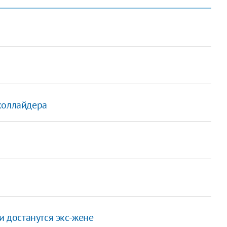
коллайдера
и достанутся экс-жене