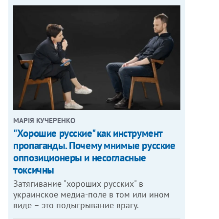
МАРІЯ КУЧЕРЕНКО
"Хорошие русские" как инструмент
пропаганды. Почему мнимые русские
оппозиционеры и несогласные
токсичны
Затягивание "хороших русских" в
украинское медиа-поле в том или ином
виде – это подыгрывание врагу.