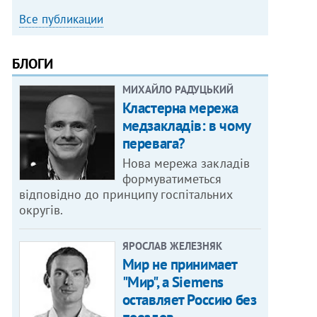
Все публикации
БЛОГИ
МИХАЙЛО РАДУЦЬКИЙ
Кластерна мережа
медзакладів: в чому
перевага?
Нова мережа закладів
формуватиметься
відповідно до принципу госпітальних
округів.
ЯРОСЛАВ ЖЕЛЕЗНЯК
Мир не принимает
"Мир", а Siemens
оставляет Россию без