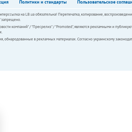
кция
Политики и стандарты
Пользовательское соглаш
перссылка на LB.ua обязательна! Перепечатка, копирование, воспроизведени
а" запрещено.
вости компаний" / "Пресрелиз" / "Promoted", являются рекламными и публикуют
х.
ия, обнародованные в рекламных материалах. Согласно украинскому законодат