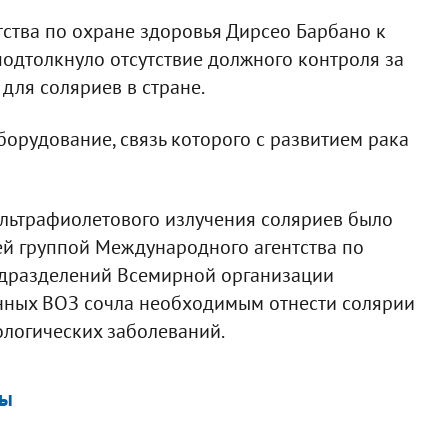
ства по охране здоровья Дирсео Барбано к
подтолкнуло отсутствие должного контроля за
для соляриев в стране.
борудование, связь которого с развитием рака
льтрафиолетового излучения соляриев было
ей группой Международного агентства по
одразделений Всемирной организации
нных ВОЗ сочла необходимым отнести солярии
ологических заболеваний.
ны