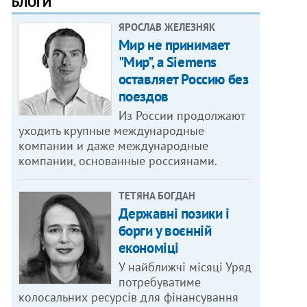
БЛОГИ
ЯРОСЛАВ ЖЕЛЕЗНЯК
Мир не принимает
"Мир", а Siemens
оставляет Россию без
поездов
Из России продолжают
уходить крупные международные
компании и даже международные
компании, основанные россиянами.
ТЕТЯНА БОГДАН
Державні позики і
борги у воєнній
економіці
У найближчі місяці Уряд
потребуватиме
колосальних ресурсів для фінансування