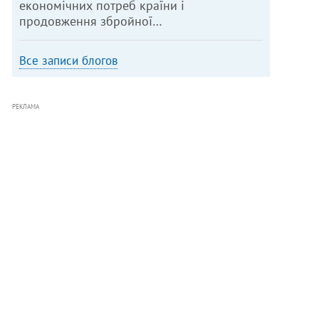
економічних потреб країни і
продовження збройної…
Все записи блогов
РЕКЛАМА