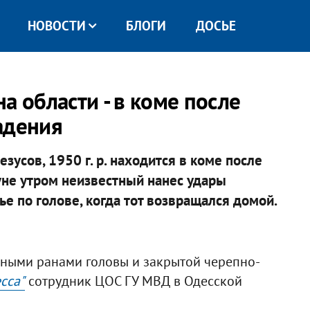
НОВОСТИ
БЛОГИ
ДОСЬЕ
а области - в коме после
адения
усов, 1950 г. р. находится в коме после
уне утром неизвестный нанес удары
 по голове, когда тот возвращался домой.
леными ранами головы и закрытой черепно-
сса"
сотрудник ЦОС ГУ МВД в Одесской