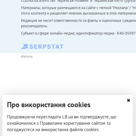
ссылка на агентство "Українськi Новини" и "Украинская Фото Групп
Материалы, которые размещаются на сайте с меткой "Реклама" / "Но
этого контента и разделяет мнения, высказанные в этих материала
Редакция не несет ответственности за факты и оценочные сужден
рекламодатель.
Субъект в сфере онлайн-медиа; идентификатор медиа - R40-05097
РЕКЛАМА
Про використання cookies
Продовжуючи переглядати LB.ua ви підтверджуєте, що
ознайомилися з Правилами користування сайтом та
погоджуєтеся на використання файлів cookies