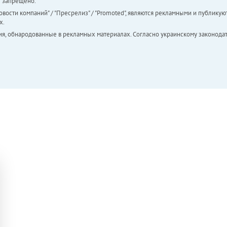
а" запрещено.
вости компаний" / "Пресрелиз" / "Promoted", являются рекламными и публикуют
х.
ия, обнародованные в рекламных материалах. Согласно украинскому законодат