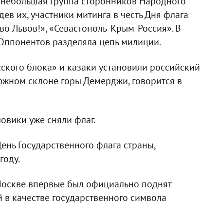
 небольшая группа сторонников Народного
дев их, участники митинга в честь Дня флага
во Львов!», «Севастополь-Крым-Россия». В
 Оппонентов разделяла цепь милиции.
сского блока» и казаки установили российский
южном склоне горы Демерджи, говорится в
овики уже сняли флаг.
День Государственного флага страны,
году.
 Москве впервые был официально поднят
 в качестве государственного символа