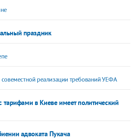
ине
альный праздник
епе
 совеместной реализации требований УЕФА
с тарифами в Киеве имеет политический
иении адвоката Пукача