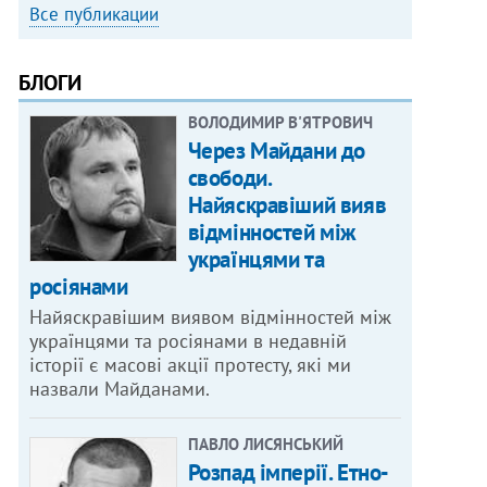
Все публикации
БЛОГИ
ВОЛОДИМИР В'ЯТРОВИЧ
Через Майдани до
свободи.
Найяскравіший вияв
відмінностей між
українцями та
росіянами
Найяскравішим виявом відмінностей між
українцями та росіянами в недавній
історії є масові акції протесту, які ми
назвали Майданами.
ПАВЛО ЛИСЯНСЬКИЙ
Розпад імперії. Етно-