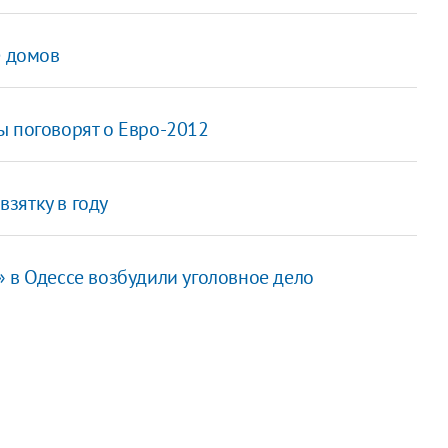
е домов
ы поговорят о Евро-2012
зятку в году
 в Одессе возбудили уголовное дело