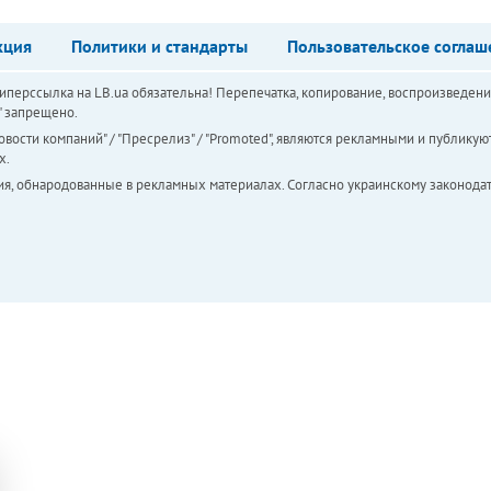
кция
Политики и стандарты
Пользовательское соглаш
перссылка на LB.ua обязательна! Перепечатка, копирование, воспроизведени
а" запрещено.
вости компаний" / "Пресрелиз" / "Promoted", являются рекламными и публикуют
х.
ия, обнародованные в рекламных материалах. Согласно украинскому законодат