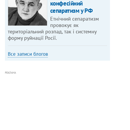
конфесійний
сепаратизм у РФ
Етнічний сепаратизм
провокує як
територіальний розпад, так і системну
форму руйнації Росії.
Все записи блогов
РЕКЛАМА