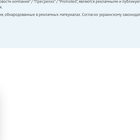
вости компаний" / "Пресрелиз" / "Promoted", являются рекламными и публикуют
х.
ия, обнародованные в рекламных материалах. Согласно украинскому законодат