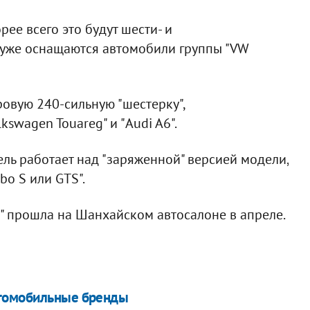
рее всего это будут шести- и
 уже оснащаются автомобили группы "VW
ровую 240-сильную "шестерку",
kswagen Touareg" и "Audi A6".
ель работает над "заряженной" версией модели,
bo S или GTS".
" прошла на Шанхайском автосалоне в апреле.
втомобильные бренды