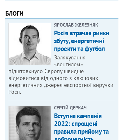
БЛОГИ
ЯРОСЛАВ ЖЕЛЕЗНЯК
Росія втрачає ринки
збуту, енергетичні
проекти та футбол
Залякування
«вентилем»
підштовхнуло Європу швидше
відмовитися від одного з ключових
енергетичних джерел експортної виручки
Росії.
СЕРГІЙ ДЕРКАЧ
Вступна кампанія
2022: спрощені
правила прийому та
доброчесність