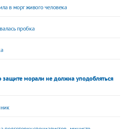
ила в морг живого человека
валась пробка
ка
о защите морали не должна уподобляться
йник
а подготовку специалистов - министр