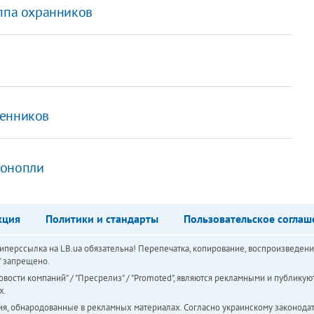
уппа охранников
шенников
конопли
кция
Политики и стандарты
Пользовательское соглаш
перссылка на LB.ua обязательна! Перепечатка, копирование, воспроизведени
а" запрещено.
вости компаний" / "Пресрелиз" / "Promoted", являются рекламными и публикуют
х.
ия, обнародованные в рекламных материалах. Согласно украинскому законодат