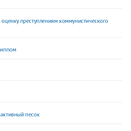
 оценку преступлениям коммунистического
риппом
оактивный песок