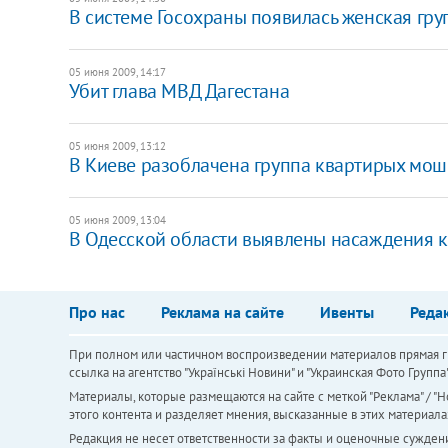
В системе Госохраны появилась женская гр
05 июня 2009, 14:17
Убит глава МВД Дагестана
05 июня 2009, 13:12
В Киеве разоблачена группа квартирых мо
05 июня 2009, 13:04
В Одесской области выявлены насаждения 
Про нас
Реклама на сайте
Ивенты
Реда
При полном или частичном воспроизведении материалов прямая ги
ссылка на агентство "Українськi Новини" и "Украинская Фото Групп
Материалы, которые размещаются на сайте с меткой "Реклама" / "Но
этого контента и разделяет мнения, высказанные в этих материала
Редакция не несет ответственности за факты и оценочные сужден