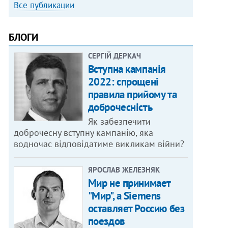
Все публикации
БЛОГИ
СЕРГІЙ ДЕРКАЧ
Вступна кампанія
2022: спрощені
правила прийому та
доброчесність
Як забезпечити
доброчесну вступну кампанію, яка
водночас відповідатиме викликам війни?
ЯРОСЛАВ ЖЕЛЕЗНЯК
Мир не принимает
"Мир", а Siemens
оставляет Россию без
поездов