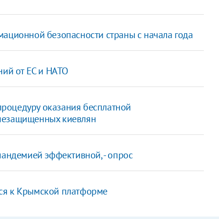
мационной безопасности страны с начала года
ний от ЕС и НАТО
роцедуру оказания бесплатной
 незащищенных киевлян
пандемией эффективной, - опрос
ся к Крымской платформе