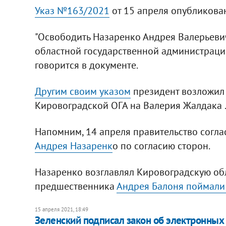
Указ №163/2021
от 15 апреля опубликован
"Освободить Назаренко Андрея Валерьеви
областной государственной администрации
говорится в документе.
Другим своим указом
президент возложил
Кировоградской ОГА на Валерия Жалдака 
Напомним, 14 апреля правительство согл
Андрея Назаренк
о по согласию сторон.
Назаренко возглавлял Кировоградскую облас
предшественника
Андрея Балоня поймали 
15 апреля 2021, 18:49
Зеленский подписал закон об электронных