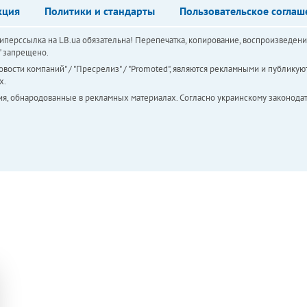
кция
Политики и стандарты
Пользовательское соглаш
перссылка на LB.ua обязательна! Перепечатка, копирование, воспроизведени
а" запрещено.
вости компаний" / "Пресрелиз" / "Promoted", являются рекламными и публикуют
х.
ия, обнародованные в рекламных материалах. Согласно украинскому законодат