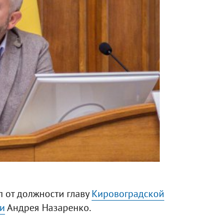
 от должности главу
Кировоградской
и
Андрея Назаренко.