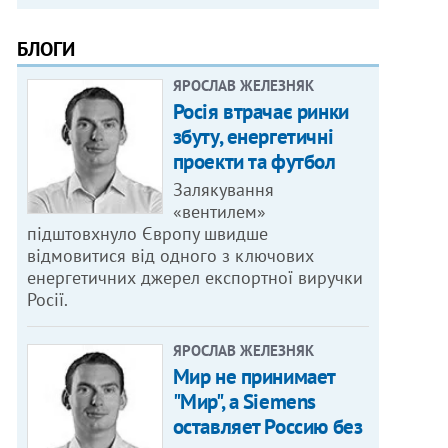
БЛОГИ
ЯРОСЛАВ ЖЕЛЕЗНЯК
Росія втрачає ринки
збуту, енергетичні
проекти та футбол
Залякування
«вентилем»
підштовхнуло Європу швидше
відмовитися від одного з ключових
енергетичних джерел експортної виручки
Росії.
ЯРОСЛАВ ЖЕЛЕЗНЯК
Мир не принимает
"Мир", а Siemens
оставляет Россию без