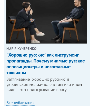
МАРІЯ КУЧЕРЕНКО
"Хорошие русские" как инструмент
пропаганды. Почему мнимые русские
оппозиционеры и несогласные
токсичны
Затягивание "хороших русских" в
украинское медиа-поле в том или ином
виде – это подыгрывание врагу.
Все публикации