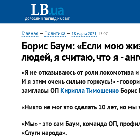
Главная
—
Политика
—
18 марта 2021
, 13:07
Борис Баум: «Если мою жи
людей, я считаю, что я - а
«Я не отказываюсь от роли локомотива и
И я этим очень сильно горжусь!» - говор
замглавы ОП
Кирилла Тимошенко
Борис 
«Никто не мог это сделать 10 лет, но мы 
«Мы» - это сам Баум, команда ОП, проф
«Слуги народа».