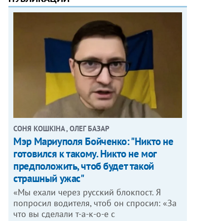
СОНЯ КОШКІНА , ОЛЕГ БАЗАР
Мэр Мариуполя Бойченко: "Никто не
готовился к такому. Никто не мог
предположить, чтоб будет такой
страшный ужас"
«Мы ехали через русский блокпост. Я
попросил водителя, чтоб он спросил: «За
что вы сделали т-а-к-о-е с