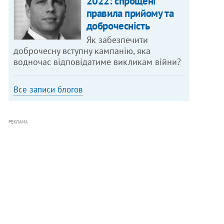
2022: спрощені
правила прийому та
доброчесність
Як забезпечити
доброчесну вступну кампанію, яка
водночас відповідатиме викликам війни?
Все записи блогов
РЕКЛАМА