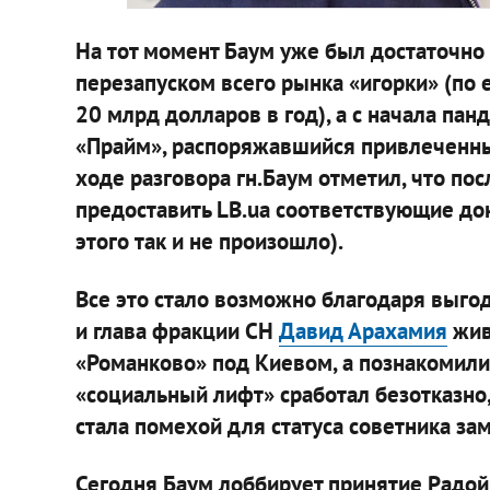
На тот момент Баум уже был достаточно 
перезапуском всего рынка «игорки» (по 
20 млрд долларов в год), а с начала па
«Прайм», распоряжавшийся привлеченны
ходе разговора гн.Баум отметил, что пос
предоставить LB.ua соответствующие до
этого так и не произошло).
Все это стало возможно благодаря выгод
и глава фракции СН
Давид Арахамия
жив
«Романково» под Киевом, а познакомили
«социальный лифт» сработал безотказно,
стала помехой для статуса советника за
Сегодня Баум лоббирует принятие Радой