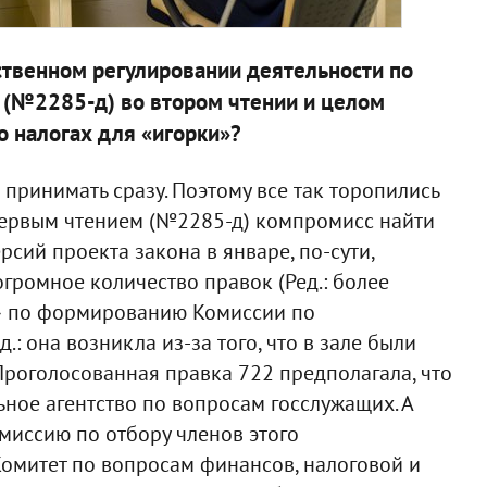
арственном регулировании деятельности по
 (№2285-д) во втором чтении и целом
о налогах для «игорки»?
принимать сразу. Поэтому все так торопились
 первым чтением (№2285-д) компромисс найти
сий проекта закона в январе, по-сути,
огромное количество правок (Ред.: более
я» по формированию Комиссии по
.: она возникла из-за того, что в зале были
 Проголосованная правка 722 предполагала, что
ое агентство по вопросам госслужащих. А
миссию по отбору членов этого
Комитет по вопросам финансов, налоговой и