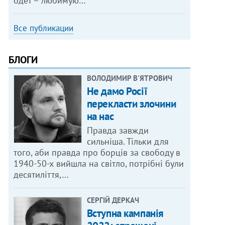
одет – любимую…
Все публикации
БЛОГИ
ВОЛОДИМИР В'ЯТРОВИЧ
Не дамо Росії
перекласти злочини
на нас
Правда завжди
сильніша. Тільки для
того, аби правда про борців за свободу в
1940-50-х вийшла на світло, потрібні були
десятиліття,…
СЕРГІЙ ДЕРКАЧ
Вступна кампанія