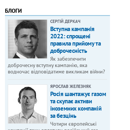
БЛОГИ
СЕРГІЙ ДЕРКАЧ
Вступна кампанія
2022: спрощені
правила прийому та
доброчесність
Як забезпечити
доброчесну вступну кампанію, яка
водночас відповідатиме викликам війни?
ЯРОСЛАВ ЖЕЛЕЗНЯК
Росія шантажує газом
та скупає активи
іноземних компаній
за безцінь
Чотири європейські