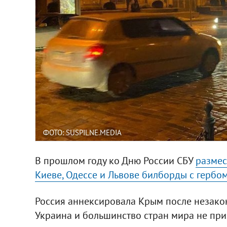
ФОТО: SUSPILNE.MEDIA
В прошлом году ко Дню России СБУ
размес
Киеве, Одессе и Львове билборды с гербо
Россия аннексировала Крым после незако
Украина и большинство стран мира не при