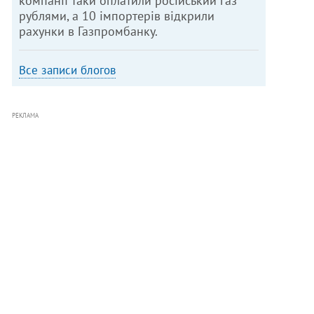
компанії таки оплатили російський газ
рублями, а 10 імпортерів відкрили
рахунки в Газпромбанку.
Все записи блогов
РЕКЛАМА