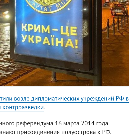
тили возле дипломатических учреждений РФ в
м контрразведки
.
нного референдума 16 марта 2014 года.
знают присоединения полуострова к РФ.