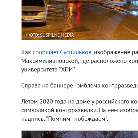
ФОТО: SUSPILNE.MEDIA
Как
сообщает Суспильное
, изображение р
Максимилиановской, где расположено конс
университета "ХПИ".
Справа на баннере - эмблема контрразвед
Летом 2020 года на доме у российского ко
символикой контрразведки. На нем изобра
надпись: "Помним - побеждаем".