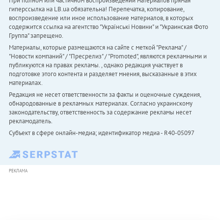
При полном или частичном воспроизведении материалов прямая
гиперссылка на LB.ua обязательна! Перепечатка, копирование,
воспроизведение или иное использование материалов, в которых
содержится ссылка на агентство "Українськi Новини" и "Украинская Фото
Группа" запрещено.
Материалы, которые размещаются на сайте с меткой "Реклама" /
"Новости компаний" / "Пресрелиз" / "Promoted", являются рекламными и
публикуются на правах рекламы. , однако редакция участвует в
подготовке этого контента и разделяет мнения, высказанные в этих
материалах.
Редакция не несет ответственности за факты и оценочные суждения,
обнародованные в рекламных материалах. Согласно украинскому
законодательству, ответственность за содержание рекламы несет
рекламодатель.
Субъект в сфере онлайн-медиа; идентификатор медиа - R40-05097
РЕКЛАМА