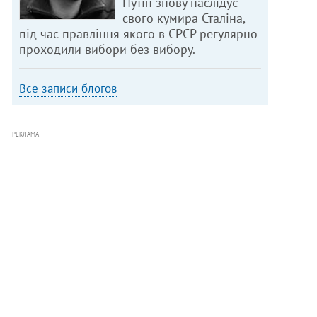
Путін знову наслідує
свого кумира Сталіна,
під час правління якого в СРСР регулярно
проходили вибори без вибору.
Все записи блогов
РЕКЛАМА