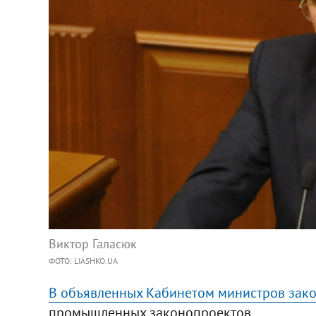
Виктор Галасюк
ФОТО: LIASHKO.UA
В объявленных Кабинетом министров зак
промышленных законопроектов.