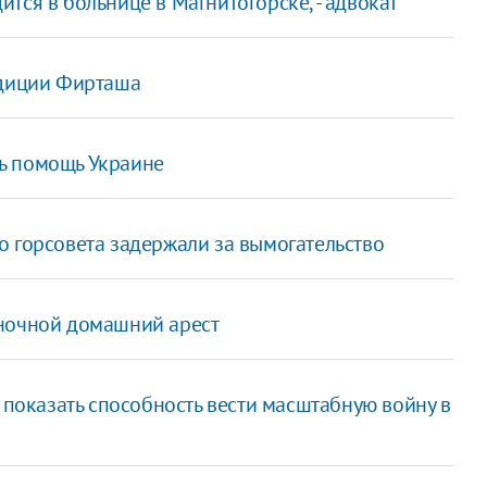
тся в больнице в Магнитогорске, - адвокат
адиции Фирташа
ь помощь Украине
о горсовета задержали за вымогательство
 ночной домашний арест
т показать способность вести масштабную войну в