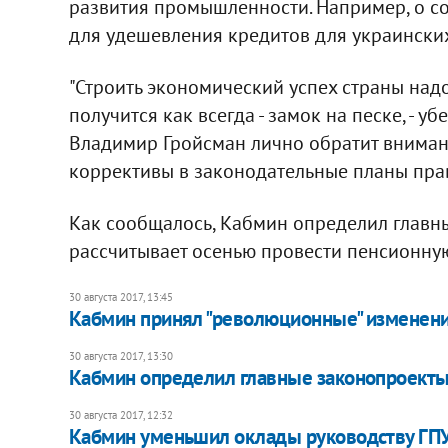
развития промышленности. Например, о со
для удешевления кредитов для украински
"Строить экономический успех страны над
получится как всегда - замок на песке, - у
Владимир Гройсман лично обратит вниман
коррективы в законодательные планы прав
Как сообщалось, Кабмин определил главны
рассчитывает осенью провести пенсионн
30 августа 2017, 13:45
Кабмин принял "революционные" изменен
30 августа 2017, 13:30
Кабмин определил главные законопроекты
30 августа 2017, 12:32
Кабмин уменьшил оклады руководству ГПУ