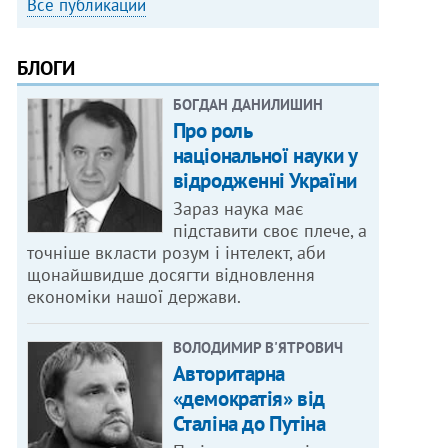
Все публикации
БЛОГИ
БОГДАН ДАНИЛИШИН
Про роль
національної науки у
відродженні України
Зараз наука має
підставити своє плече, а
точніше вкласти розум і інтелект, аби
щонайшвидше досягти відновлення
економіки нашої держави.
ВОЛОДИМИР В'ЯТРОВИЧ
Авторитарна
«демократія» від
Сталіна до Путіна