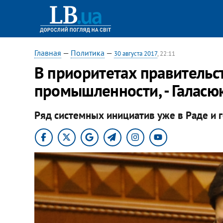
Главная
—
Политика
—
30 августа 2017
, 22:11
В приоритетах правительст
промышленности, - Галасю
Ряд системных инициатив уже в Раде и 