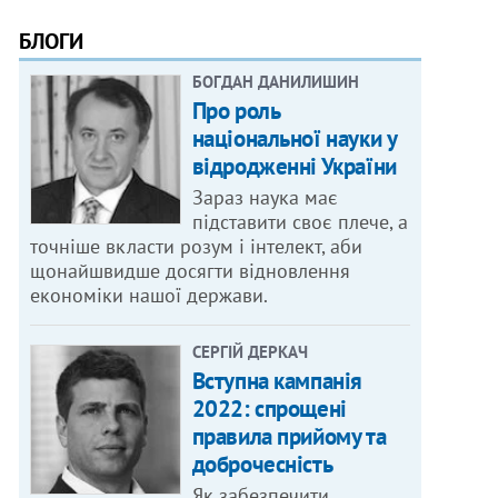
БЛОГИ
БОГДАН ДАНИЛИШИН
Про роль
національної науки у
відродженні України
Зараз наука має
підставити своє плече, а
точніше вкласти розум і інтелект, аби
щонайшвидше досягти відновлення
економіки нашої держави.
СЕРГІЙ ДЕРКАЧ
Вступна кампанія
2022: спрощені
правила прийому та
доброчесність
Як забезпечити