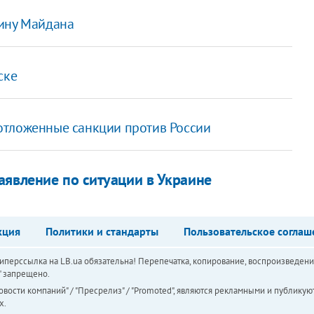
щину Майдана
ске
отложенные санкции против России
аявление по ситуации в Украине
кция
Политики и стандарты
Пользовательское соглаш
перссылка на LB.ua обязательна! Перепечатка, копирование, воспроизведени
а" запрещено.
вости компаний" / "Пресрелиз" / "Promoted", являются рекламными и публикуют
х.