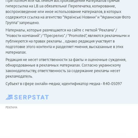
При полном или частичном воспроизведении материалов прямая
гиперссылка на LB.ua обязательна! Перепечатка, копирование,
воспроизведение или иное использование материалов, в которых
содержится ссылка на агентство "Українськi Новини" и "Украинская Фото
Группа" запрещено.
Материалы, которые размещаются на сайте с меткой "Реклама" /
"Новости компаний" / "Пресрелиз" / "Promoted", являются рекламными и
публикуются на правах рекламы. , однако редакция участвует в
подготовке этого контента и разделяет мнения, высказанные в этих
материалах.
Редакция не несет ответственности за факты и оценочные суждения,
обнародованные в рекламных материалах. Согласно украинскому
законодательству, ответственность за содержание рекламы несет
рекламодатель.
Субъект в сфере онлайн-медиа; идентификатор медиа - R40-05097
РЕКЛАМА