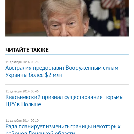
ЧИТАЙТЕ ТАКЖЕ
11 декабря 2014, 08:28
Австралия предоставит Вооруженным силам
Украины более $2 млн
11 декабря 2014, 00:46
Квасьневский признал существование тюрьмы
ЦРУ в Польше
11 декабря 2014, 00:10
Рада планирует изменить границы некоторых
районов Донецкой области