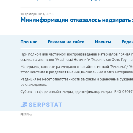
10 декабря 2014, 08:58
Мининформации отказалось надзирать
Про нас
Реклама на сайте
Ивенты
Реда
При полном или частичном воспроизведении материалов прямая ги
ссылка на агентство "Українськi Новини" и "Украинская Фото Групп
Материалы, которые размещаются на сайте с меткой "Реклама" / "Но
этого контента и разделяет мнения, высказанные в этих материала
Редакция не несет ответственности за факты и оценочные сужден
рекламодатель.
Субъект в сфере онлайн-медиа; идентификатор медиа - R40-05097
РЕКЛАМА