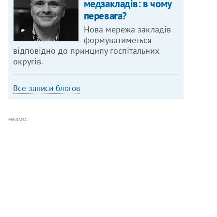
медзакладів: в чому
перевага?
Нова мережа закладів
формуватиметься
відповідно до принципу госпітальних
округів.
Все записи блогов
РЕКЛАМА