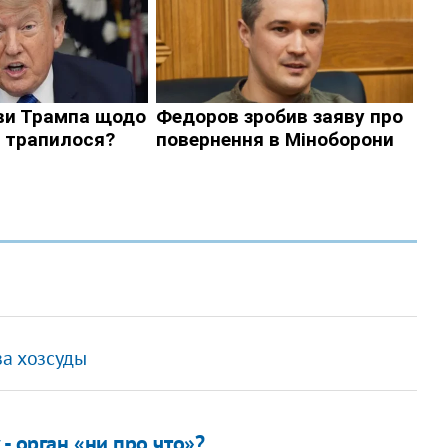
за хозсуды
- орган «ни про что»?