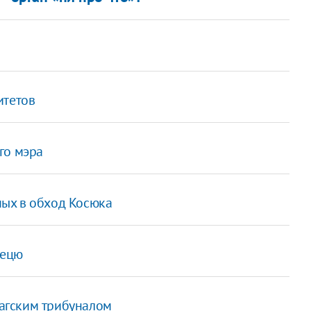
итетов
го мэра
ых в обход Косюка
тецю
аагским трибуналом