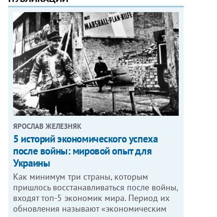
ЯРОСЛАВ ЖЕЛЕЗНЯК
5 историй экономического успеха
после войны: мировой опыт для
Украины
Как минимум три страны, которым
ОТО: WWW.061.UA
пришлось восстанавливаться после войны,
входят топ-5 экономик мира. Период их
обновления называют «экономическим