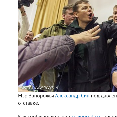
ФОТО: WWW.DYVYS.IN
Мэр Запорожья
Александр Син
под давлен
отставке.
Как сообщает издание
zp.vgorode.ua
, одн