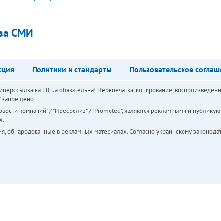
 за СМИ
кция
Политики и стандарты
Пользовательское соглаш
перссылка на LB.ua обязательна! Перепечатка, копирование, воспроизведени
а" запрещено.
вости компаний" / "Пресрелиз" / "Promoted", являются рекламными и публикуют
х.
ия, обнародованные в рекламных материалах. Согласно украинскому законодат