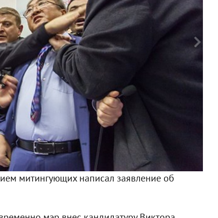
ием митингующих написал заявление об
Ф
овременно мэр внес кандидатуру Виктора