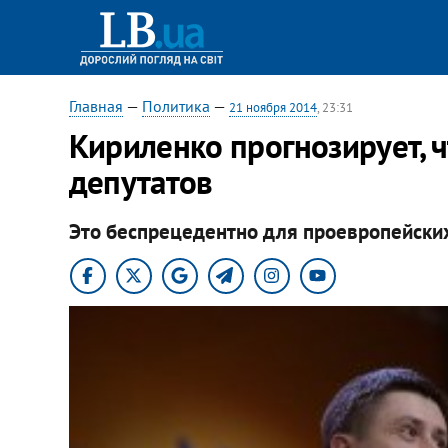
Главная
—
Политика
—
21 ноября 2014
, 23:31
Кириленко прогнозирует, 
депутатов
Это беспрецедентно для проевропейских