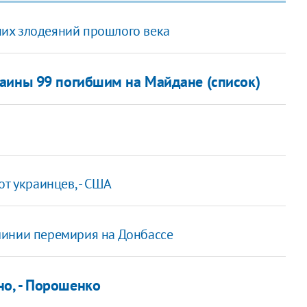
их злодеяний прошлого века
аины 99 погибшим на Майдане (список)
от украинцев, - США
линии перемирия на Донбассе
о, - Порошенко