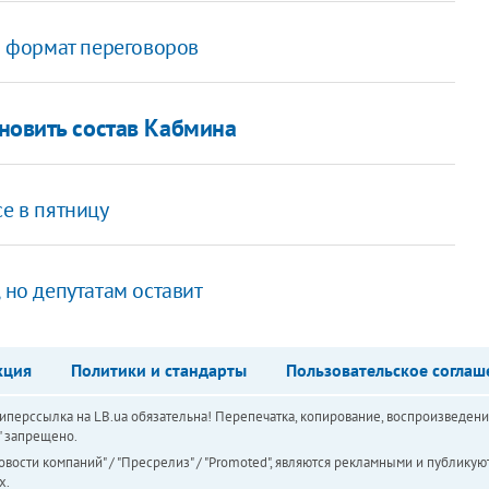
 формат переговоров
новить состав Кабмина
се в пятницу
 но депутатам оставит
кция
Политики и стандарты
Пользовательское соглаш
перссылка на LB.ua обязательна! Перепечатка, копирование, воспроизведени
а" запрещено.
вости компаний" / "Пресрелиз" / "Promoted", являются рекламными и публикуют
х.