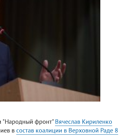
и "Народный фронт"
Вячеслав Кириленко
риев в
состав коалиции в Верховной Раде 8