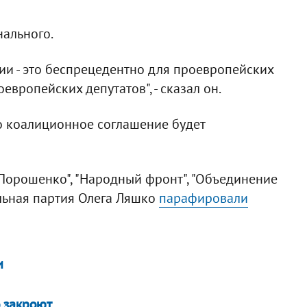
нального.
ции - это беспрецедентно для проевропейских
европейских депутатов", - сказал он.
о коалиционное соглашение будет
Порошенко", "Народный фронт", "Объединение
льная партия Олега Ляшко
парафировали
и
 закроют