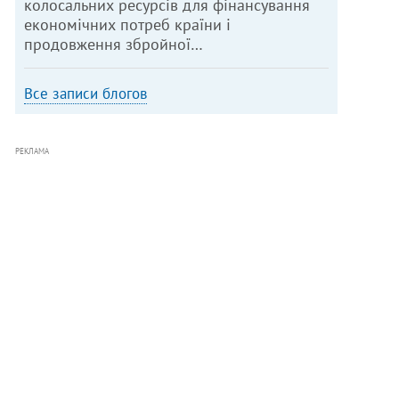
колосальних ресурсів для фінансування
економічних потреб країни і
продовження збройної…
Все записи блогов
РЕКЛАМА