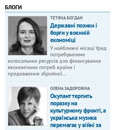
БЛОГИ
ТЕТЯНА БОГДАН
Державні позики і
борги у воєнній
економіці
У найближчі місяці Уряд
потребуватиме
колосальних ресурсів для фінансування
економічних потреб країни і
продовження збройної…
ОЛЕНА ЗАДОРОЖНА
Окупант терпить
поразку на
культурному фронті, а
українська музика
перемагає у війні за