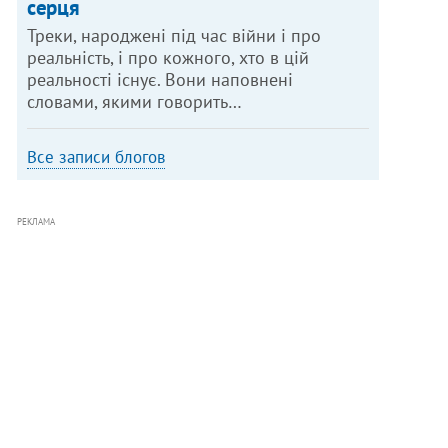
серця
Треки, народжені під час війни і про
реальність, і про кожного, хто в цій
реальності існує. Вони наповнені
словами, якими говорить…
Все записи блогов
РЕКЛАМА