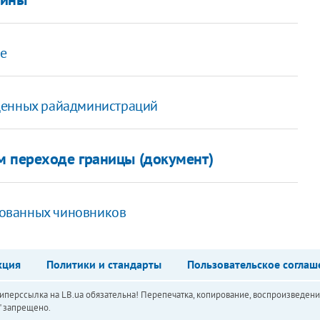
ие
щенных райадминистраций
м переходе границы (документ)
ованных чиновников
кция
Политики и стандарты
Пользовательское соглаш
перссылка на LB.ua обязательна! Перепечатка, копирование, воспроизведени
а" запрещено.