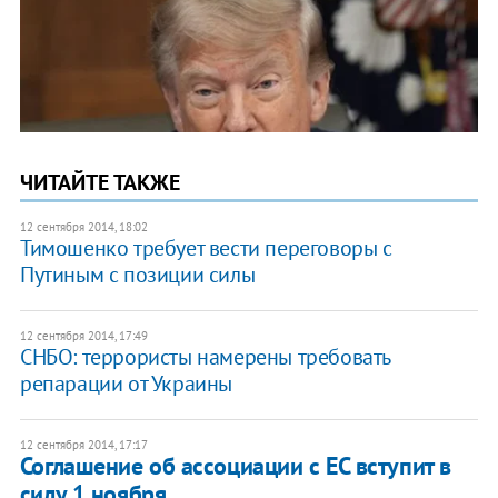
ЧИТАЙТЕ ТАКЖЕ
12 сентября 2014, 18:02
Тимошенко требует вести переговоры с
Путиным с позиции силы
12 сентября 2014, 17:49
СНБО: террористы намерены требовать
репарации от Украины
12 сентября 2014, 17:17
Соглашение об ассоциации с ЕС вступит в
силу 1 ноября