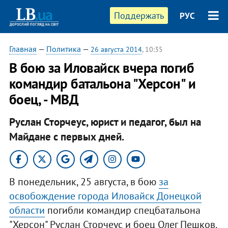
Поддержать
РУС
Главная
—
Политика
—
26 августа 2014
, 10:35
В бою за Иловайск вчера погиб
командир батальона "Херсон" и
боец, - МВД
Руслан Сторчеус, юрист и педагог, был на
Майдане с первых дней.
В понедельник, 25 августа, в бою
за
освобождение города Иловайск Донецкой
области
погибли командир спецбатальона
"Херсон" Руслан Сторчеус и боец Олег Пешков.