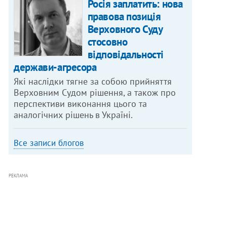
Росія заплатить: нова
правова позиція
Верховного Суду
стосовно
відповідальності
держави-агресора
Які наслідки тягне за собою прийняття
Верховним Судом рішення, а також про
перспективи виконання цього та
аналогічних рішень в Україні.
Все записи блогов
РЕКЛАМА