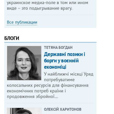
украинское медиа-поле в том или ином
виде – это подыгрывание врагу.
Все публикации
БЛОГИ
ТЕТЯНА БОГДАН
Державні позики і
борги у воєнній
економіці
У найближчі місяці Уряд
потребуватиме
колосальних ресурсів для фінансування
економічних потреб країни і
продовження збройної…
ОЛЕКСІЙ ХАРИТОНОВ