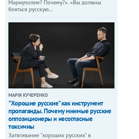
Мариуполем? Почему?». «Вы должны
бояться русскую…
МАРІЯ КУЧЕРЕНКО
"Хорошие русские" как инструмент
пропаганды. Почему мнимые русские
оппозиционеры и несогласные
токсичны
Затягивание "хороших русских" в