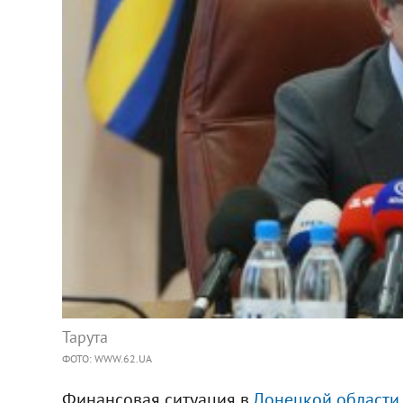
Тарута
ФОТО: WWW.62.UA
Финансовая ситуация в
Донецкой области