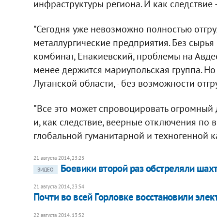
инфраструктуры региона. И как следствие —
"Сегодня уже невозможно полностью отгру
металлургические предприятия. Без сырья
комбинат, Енакиевский, проблемы на Авде
менее держится мариупольская группа. Н
Луганской области, - без возможности отгру
"Все это может спровоцировать огромный 
и, как следствие, веерные отключения по 
глобальной гуманитарной и техногенной ка
21 августа 2014, 23:23
Боевики второй раз обстреляли шах
ВИДЕО
21 августа 2014, 23:54
Почти во всей Горловке восстановили эле
22 августа 2014, 13:52