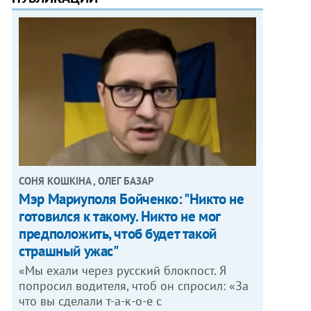
СОНЯ КОШКІНА , ОЛЕГ БАЗАР
Мэр Мариуполя Бойченко: "Никто не
готовился к такому. Никто не мог
предположить, чтоб будет такой
страшный ужас"
«Мы ехали через русский блокпост. Я
попросил водителя, чтоб он спросил: «За
что вы сделали т-а-к-о-е с