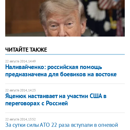
ЧИТАЙТЕ ТАКЖЕ
22 августа 2014, 14:49
Наливайченко: российская помощь
предназначена для боевиков на востоке
22 августа 2014, 14:23
Яценюк настаивает на участии США в
переговорах с Россией
22 августа 2014, 13:52
За сутки силы АТО 22 раза вступали в огневой