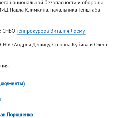
овета национальной безопасности и обороны
 МИД Павла Климкина, начальника Генштаба
ве СНБО
генпрокурора Виталия Ярему.
 СНБО Андрея Дещицу, Степана Кубива и Олега
ания.
(документы)
м
лан Порошенко