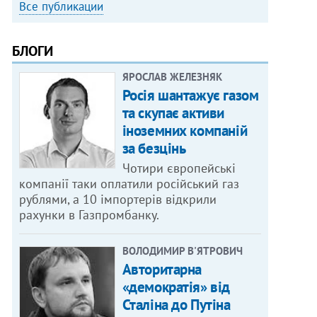
Все публикации
БЛОГИ
ЯРОСЛАВ ЖЕЛЕЗНЯК
Росія шантажує газом
та скупає активи
іноземних компаній
за безцінь
Чотири європейські
компанії таки оплатили російський газ
рублями, а 10 імпортерів відкрили
рахунки в Газпромбанку.
ВОЛОДИМИР В'ЯТРОВИЧ
Авторитарна
«демократія» від
Сталіна до Путіна