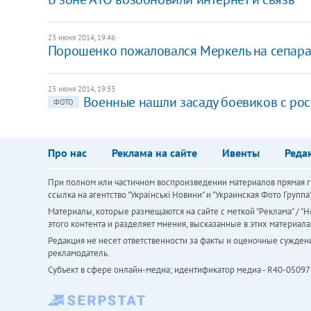
23 июня 2014, 19:46
Порошенко пожаловался Меркель на сепара
23 июня 2014, 19:33
Военные нашли засаду боевиков с ро
ФОТО
Про нас
Реклама на сайте
Ивенты
Реда
При полном или частичном воспроизведении материалов прямая ги
ссылка на агентство "Українськi Новини" и "Украинская Фото Групп
Материалы, которые размещаются на сайте с меткой "Реклама" / "Но
этого контента и разделяет мнения, высказанные в этих материала
Редакция не несет ответственности за факты и оценочные сужден
рекламодатель.
Субъект в сфере онлайн-медиа; идентификатор медиа - R40-05097