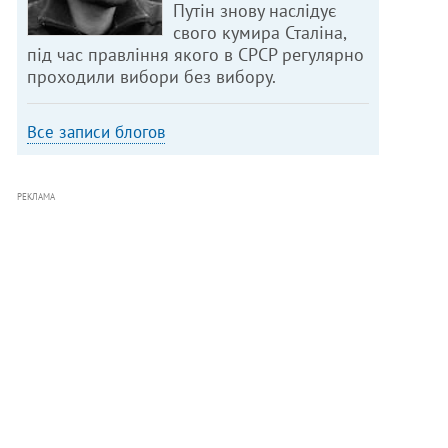
Путін знову наслідує
свого кумира Сталіна,
під час правління якого в СРСР регулярно
проходили вибори без вибору.
Все записи блогов
РЕКЛАМА