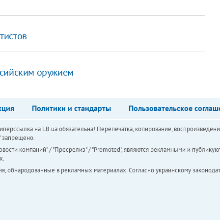
тистов
ссийским оружием
кция
Политики и стандарты
Пользовательское соглаш
перссылка на LB.ua обязательна! Перепечатка, копирование, воспроизведени
а" запрещено.
вости компаний" / "Пресрелиз" / "Promoted", являются рекламными и публикуют
х.
ия, обнародованные в рекламных материалах. Согласно украинскому законодат