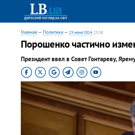
Главная
—
Политика
—
23 июня 2014
, 23:58
Порошенко частично изме
Президент ввел в Совет Гонтареву, Ярему