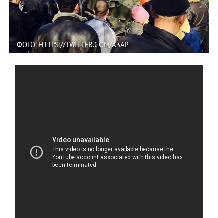
ФОТО: HTTPS://TWITTER.COM/A3AP