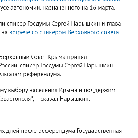
се автономии, назначенного на 16 марта.
или спикер Госдумы Сергей Нарышкин и глава
й на
встрече со спикером Верховного совета
о Верховный Совет Крыма принял
России, спикер Госдумы Сергей Нарышкин
ультатам референдума.
ому выбору населения Крыма и поддержим
евастополя", — сказал Нарышкин.
их дней после референдума Государственная