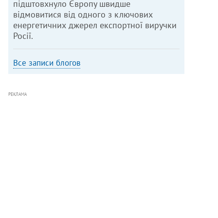
підштовхнуло Європу швидше
відмовитися від одного з ключових
енергетичних джерел експортної виручки
Росії.
Все записи блогов
РЕКЛАМА