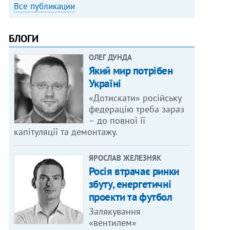
Все публикации
БЛОГИ
ОЛЕГ ДУНДА
Який мир потрібен
Україні
«Дотискати» російську
федерацію треба зараз
– до повної її
капітуляції та демонтажу.
ЯРОСЛАВ ЖЕЛЕЗНЯК
Росія втрачає ринки
збуту, енергетичні
проекти та футбол
Залякування
«вентилем»