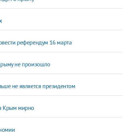
х
ровести референдум 16 марта
Крыму не произошло
льше не является президентом
за Крым мирно
ономии