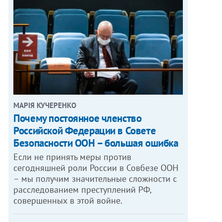
МАРІЯ КУЧЕРЕНКО
​Почему постоянное членство
Российской Федерации в Совете
Безопасности ООН – большая ошибка
Если не принять меры против
сегодняшней роли России в Совбезе ООН
– мы получим значительные сложности с
расследованием преступлений РФ,
совершенных в этой войне.