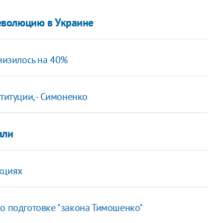
еволюцию в Украине
снизилось на 40%
титуции, - Симоненко
али
кциях
по подготовке "закона Тимошенко"