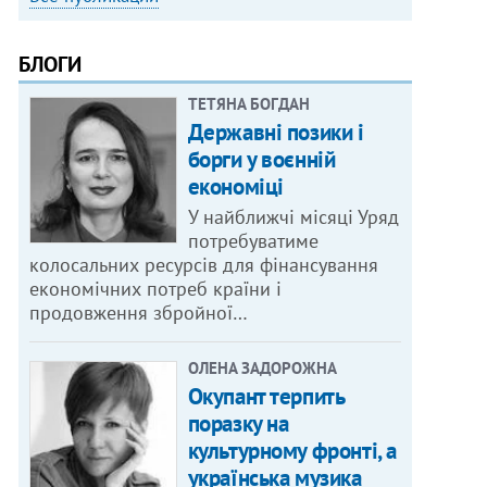
БЛОГИ
ТЕТЯНА БОГДАН
Державні позики і
борги у воєнній
економіці
У найближчі місяці Уряд
потребуватиме
колосальних ресурсів для фінансування
економічних потреб країни і
продовження збройної…
ОЛЕНА ЗАДОРОЖНА
Окупант терпить
поразку на
культурному фронті, а
українська музика