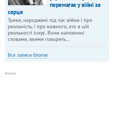
перемагає у війні за
серця
Треки, народжені під час війни і про
реальність, і про кожного, хто в цій
реальності існує. Вони наповнені
словами, якими говорить…
Все записи блогов
РЕКЛАМА