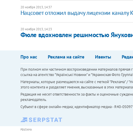
20 ноября 2013, 14:37
Нацсовет отложил выдачу лицензии каналу 
20 ноября 2013, 14:23
Фюле вдохновлен решимостью Янукови
Про нас
Реклама на сайте
Ивенты
Реда
При полном или частичном воспроизведении материалов прямая ги
ссылка на агентство "Українськi Новини" и "Украинская Фото Групп
Материалы, которые размещаются на сайте с меткой "Реклама" / "Но
этого контента и разделяет мнения, высказанные в этих материала
Редакция не несет ответственности за факты и оценочные сужден
рекламодатель.
Субъект в сфере онлайн-медиа; идентификатор медиа - R40-05097
РЕКЛАМА