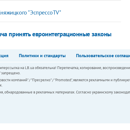
Княжицкого "ЭспрессоTV"
ча принять евроинтеграционные законы
кция
Политики и стандарты
Пользовательское соглаш
перссылка на LB.ua обязательна! Перепечатка, копирование, воспроизведени
а" запрещено.
вости компаний" / "Пресрелиз" / "Promoted", являются рекламными и публикуют
х.
ия, обнародованные в рекламных материалах. Согласно украинскому законодат