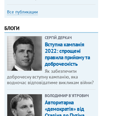
Все публикации
БЛОГИ
СЕРГІЙ ДЕРКАЧ
Вступна кампанія
2022: спрощені
правила прийому та
доброчесність
Як забезпечити
доброчесну вступну кампанію, яка
водночас відповідатиме викликам війни?
ВОЛОДИМИР В'ЯТРОВИЧ
Авторитарна
«демократія» від
Сталіна до Путіна