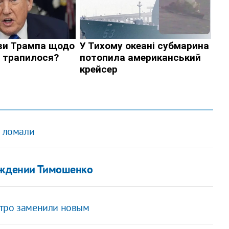
е ломали
бождении Тимошенко
стро заменили новым