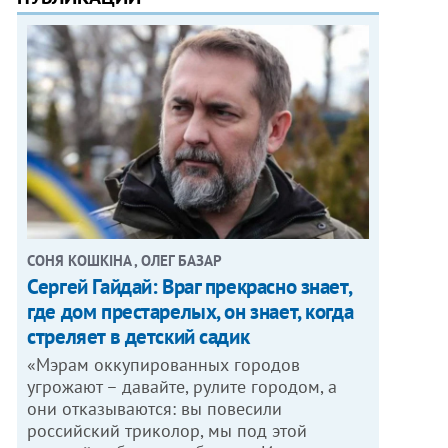
СОНЯ КОШКІНА , ОЛЕГ БАЗАР
Сергей Гайдай: Враг прекрасно знает,
где дом престарелых, он знает, когда
стреляет в детский садик
«Мэрам оккупированных городов
угрожают – давайте, рулите городом, а
они отказываются: вы повесили
российский триколор, мы под этой