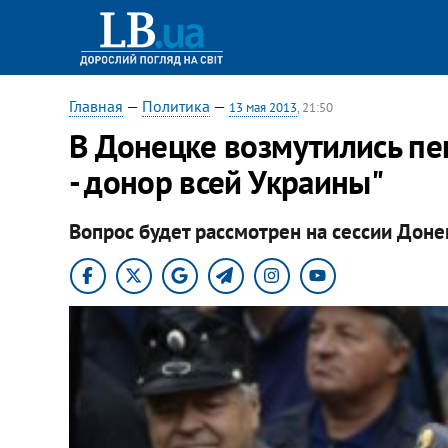
Главная
—
Политика
—
13 мая 2013
, 21:50
В Донецке возмутились пе
- донор всей Украины"
Вопрос будет рассмотрен на сессии Доне