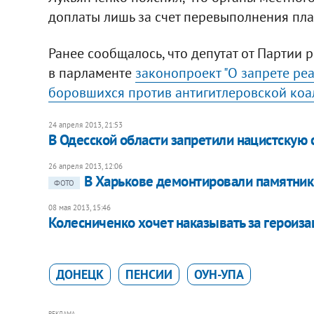
доплаты лишь за счет перевыполнения пл
Ранее сообщалось, что депутат от Партии 
в парламенте
законопроект "О запрете ре
боровшихся против антигитлеровской коа
24 апреля 2013, 21:53
В Одесской области запретили нацистскую
26 апреля 2013, 12:06
В Харькове демонтировали памятник
ФОТО
08 мая 2013, 15:46
Колесниченко хочет наказывать за героиз
ДОНЕЦК
ПЕНСИИ
ОУН-УПА
РЕКЛАМА