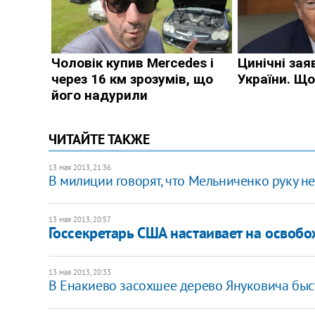
ЧИТАЙТЕ ТАКЖЕ
13 мая 2013, 21:36
В милиции говорят, что Мельниченко руку н
13 мая 2013, 20:57
Госсекретарь США настаивает на осво
13 мая 2013, 20:33
В Енакиево засохшее дерево Януковича бы