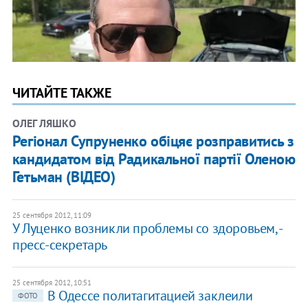
ЧИТАЙТЕ ТАКЖЕ
ОЛЕГ ЛЯШКО
Регіонал Супруненко обіцяє розправитись з
кандидатом від Радикальної партії Оленою
Гетьман (ВІДЕО)
25 сентября 2012, 11:09
У Луценко возникли проблемы со здоровьем, -
пресс-секретарь
25 сентября 2012, 10:51
​В Одессе политагитацией заклеили
ФОТО