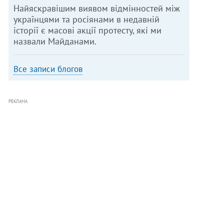
Найяскравішим виявом відмінностей між
українцями та росіянами в недавній
історії є масові акції протесту, які ми
назвали Майданами.
Все записи блогов
РЕКЛАМА