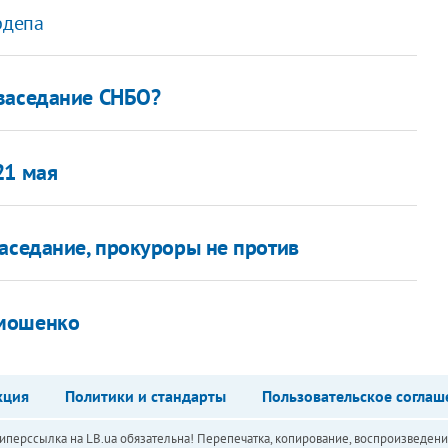
рдепа
 заседание СНБО?
21 мая
аседание, прокуроры не против
имошенко
кция
Политики и стандарты
Пользовательское соглаш
перссылка на LB.ua обязательна! Перепечатка, копирование, воспроизведени