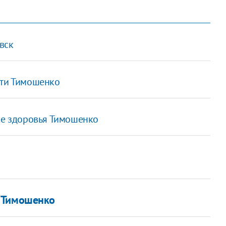
вск
сти Тимошенко
ние здоровья Тимошенко
з Тимошенко