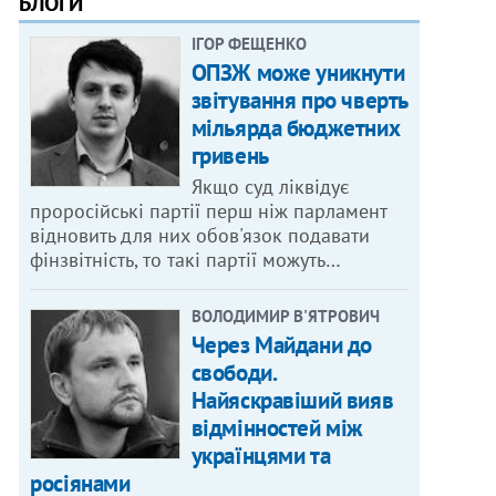
БЛОГИ
ІГОР ФЕЩЕНКО
ОПЗЖ може уникнути
звітування про чверть
мільярда бюджетних
гривень
Якщо суд ліквідує
проросійські партії перш ніж парламент
відновить для них обов'язок подавати
фінзвітність, то такі партії можуть…
ВОЛОДИМИР В'ЯТРОВИЧ
Через Майдани до
свободи.
Найяскравіший вияв
відмінностей між
українцями та
росіянами