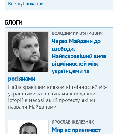
Все публикации
БЛОГИ
ВОЛОДИМИР В'ЯТРОВИЧ
Через Майдани до
свободи.
Найяскравіший вияв
відмінностей між
українцями та
росіянами
Найяскравішим виявом відмінностей між
українцями та росіянами в недавній
історії є масові акції протесту, які ми
назвали Майданами.
ЯРОСЛАВ ЖЕЛЕЗНЯК
Мир не принимает