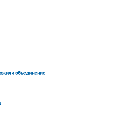
тложили объединение
в