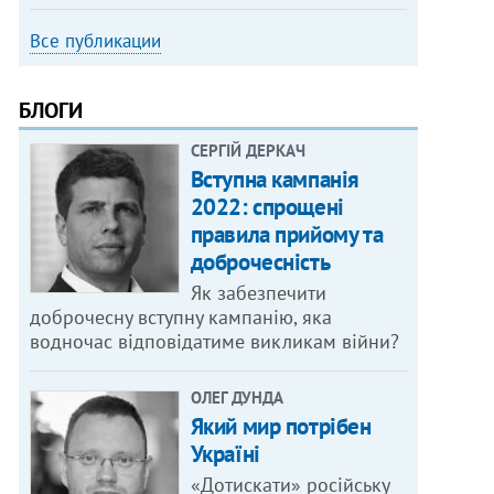
Все публикации
БЛОГИ
СЕРГІЙ ДЕРКАЧ
Вступна кампанія
2022: спрощені
правила прийому та
доброчесність
Як забезпечити
доброчесну вступну кампанію, яка
водночас відповідатиме викликам війни?
ОЛЕГ ДУНДА
Який мир потрібен
Україні
«Дотискати» російську