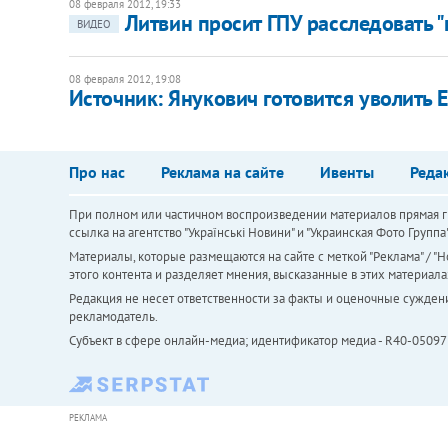
08 февраля 2012, 19:33
Литвин просит ГПУ расследовать 
ВИДЕО
08 февраля 2012, 19:08
Источник: Янукович готовится уволить 
Про нас
Реклама на сайте
Ивенты
Реда
При полном или частичном воспроизведении материалов прямая ги
ссылка на агентство "Українськi Новини" и "Украинская Фото Групп
Материалы, которые размещаются на сайте с меткой "Реклама" / "Но
этого контента и разделяет мнения, высказанные в этих материала
Редакция не несет ответственности за факты и оценочные сужден
рекламодатель.
Субъект в сфере онлайн-медиа; идентификатор медиа - R40-05097
РЕКЛАМА