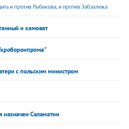
удить и против Рыбакова, и против Забзалюка
танный и хамоват
"Укроборонпрома"
атери с польским министром
я назначен Саламатин