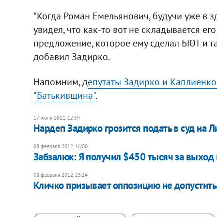
"Когда Роман Емельянович, будучи уже в 
увидел, что как-то вот не складывается ег
предложение, которое ему сделал БЮТ и га
добавил Задирко.
Напомним, д
епутаты Задирко и Каплиенко
"Батькивщина"
.
17 июня 2011, 12:59
Нардеп Задирко грозится подать в суд на Л
08 февраля 2012, 16:00
​Забзалюк: Я получил $450 тысяч за выхо
08 февраля 2012, 23:14
Кличко призывает оппозицию не допустить