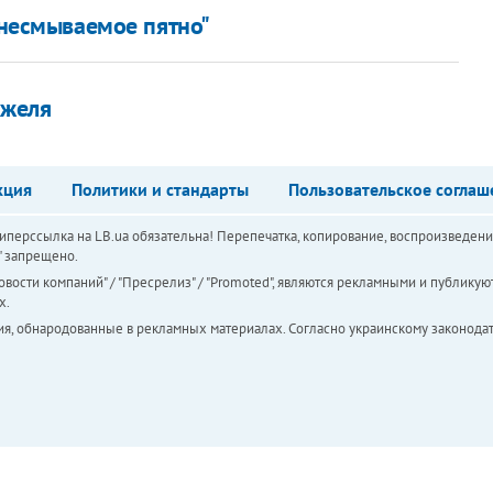
"несмываемое пятно"
Ежеля
кция
Политики и стандарты
Пользовательское соглаш
перссылка на LB.ua обязательна! Перепечатка, копирование, воспроизведени
а" запрещено.
вости компаний" / "Пресрелиз" / "Promoted", являются рекламными и публикуют
х.
ия, обнародованные в рекламных материалах. Согласно украинскому законодат