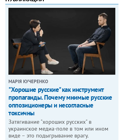
МАРІЯ КУЧЕРЕНКО
"Хорошие русские" как инструмент
пропаганды. Почему мнимые русские
оппозиционеры и несогласные
токсичны
Затягивание "хороших русских" в
украинское медиа-поле в том или ином
виде – это подыгрывание врагу.