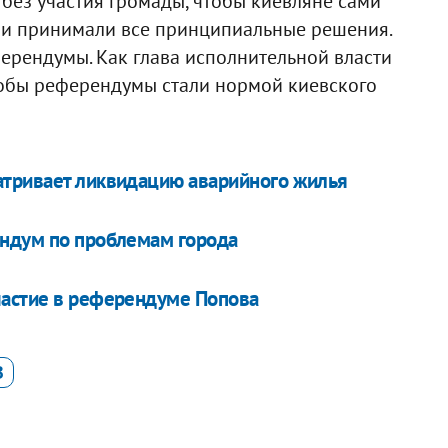
без участия громады, чтобы киевляне сами
 и принимали все принципиальные решения.
ерендумы. Как глава исполнительной власти
чтобы референдумы стали нормой киевского
атривает ликвидацию аварийного жилья
ендум по проблемам города
частие в референдуме Попова
В