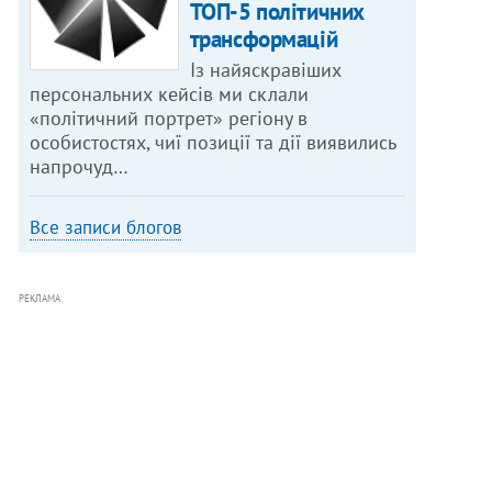
ТОП-5 політичних
трансформацій
Із найяскравіших
персональних кейсів ми склали
«політичний портрет» регіону в
особистостях, чиї позиції та дії виявились
напрочуд…
Все записи блогов
РЕКЛАМА