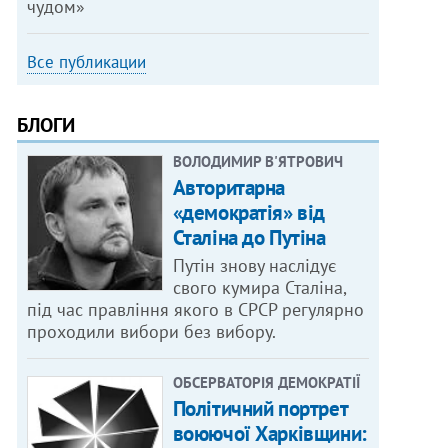
чудом»
Все публикации
БЛОГИ
ВОЛОДИМИР В'ЯТРОВИЧ
Авторитарна
«демократія» від
Сталіна до Путіна
Путін знову наслідує
свого кумира Сталіна,
під час правління якого в СРСР регулярно
проходили вибори без вибору.
ОБСЕРВАТОРІЯ ДЕМОКРАТІЇ
Політичний портрет
воюючої Харківщини: