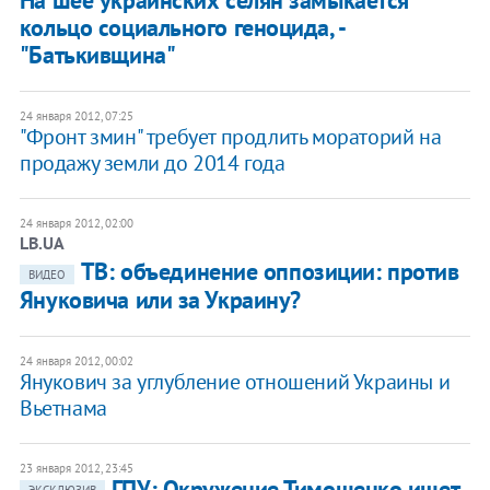
На шее украинских селян замыкается
кольцо социального геноцида, -
"Батькивщина"
24 января 2012, 07:25
"Фронт змин" требует продлить мораторий на
продажу земли до 2014 года
24 января 2012, 02:00
LB.UA
ТВ: объединение оппозиции: против
ВИДЕО
Януковича или за Украину?
24 января 2012, 00:02
​Янукович за углубление отношений Украины и
Вьетнама
23 января 2012, 23:45
ГПУ: Окружение Тимошенко ищет