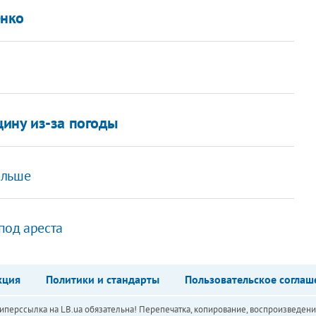
енко
ину из-за погоды
ольше
под ареста
кция
Политики и стандарты
Пользовательское соглаш
перссылка на LB.ua обязательна! Перепечатка, копирование, воспроизведени