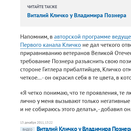
ЧИТАЙТЕ ТАКЖЕ
Виталий Кличко у Владимира Познера
Напомним, в
авторской программе ведуще
Первого канала Кличко
не дал четкого от
приравниванию ветеранов Великой Отечес
требование Познера разъяснить свою пози
стороне Гитлера прибалтийцев, Кличко отме
четкое... - он окрасил себя в те цвета, в к
«Я четко понимаю, что те проявления, те
лично у меня вызывают только негативные
и не собираюсь этого делать», - добавил он
13 декабря 2011, 13:22
Виталий Кличко у Владимира Познер
ВИДЕО