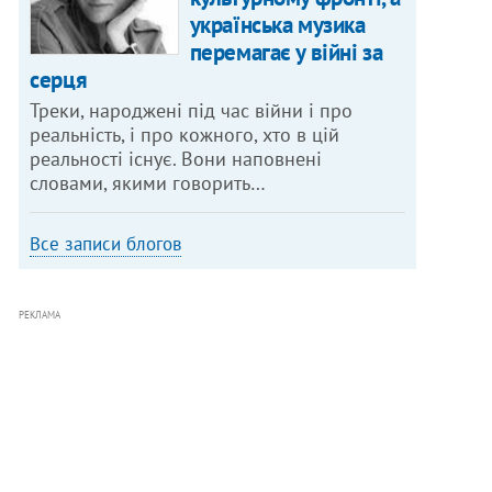
українська музика
перемагає у війні за
серця
Треки, народжені під час війни і про
реальність, і про кожного, хто в цій
реальності існує. Вони наповнені
словами, якими говорить…
Все записи блогов
РЕКЛАМА