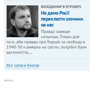
ВОЛОДИМИР В'ЯТРОВИЧ
Не дамо Росії
перекласти злочини
на нас
Правда завжди
сильніша. Тільки для
того, аби правда про борців за свободу в
1940-50-х вийшла на світло, потрібні були
десятиліття,…
Все записи блогов
РЕКЛАМА