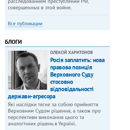
расследованием преступлений РФ,
совершенных в этой войне.
Все публикации
БЛОГИ
ОЛЕКСІЙ ХАРИТОНОВ
Росія заплатить: нова
правова позиція
Верховного Суду
стосовно
відповідальності
держави-агресора
Які наслідки тягне за собою прийняття
Верховним Судом рішення, а також про
перспективи виконання цього та
аналогічних рішень в Україні.