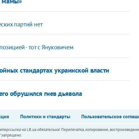
у мамы»
еских партий нет
позицией - тот с Януковичем
ойных стандартах украинской власти
него обрушился гнев дьявола
кция
Политики и стандарты
Пользовательское соглаш
перссылка на LB.ua обязательна! Перепечатка, копирование, воспроизведени
а" запрещено.