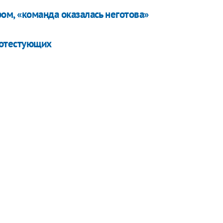
ом, «команда оказалась неготова»
ротестующих