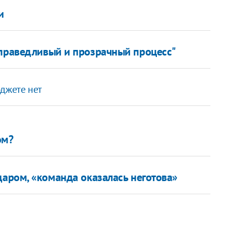
и
"справедливый и прозрачный процесс"
юджете нет
ом?
даром, «команда оказалась неготова»