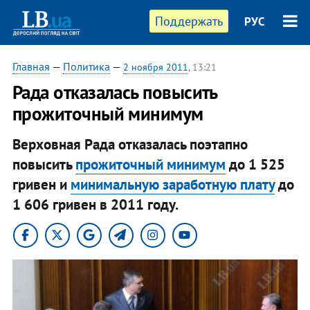
Поддержать
РУС
Главная
—
Политика
—
2 ноября 2011
, 13:21
​Рада отказалась повысить
прожиточный минимум
Верховная Рада отказалась поэтапно
повысить
прожиточный минимум
до 1 525
гривен и
минимальную заработную плату
до
1 606 гривен в 2011 году.