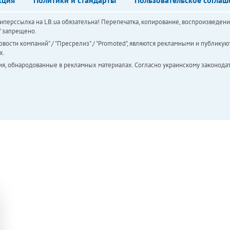
перссылка на LB.ua обязательна! Перепечатка, копирование, воспроизведени
а" запрещено.
вости компаний" / "Пресрелиз" / "Promoted", являются рекламными и публикуют
х.
ия, обнародованные в рекламных материалах. Согласно украинскому законодат