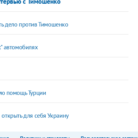
нтервью с Тимошенко
ть дело против Тимошенко
х" автомобилях
ную помощь Турции
 открыть для себя Украину
кция
Политики и стандарты
Пользовательское соглаш