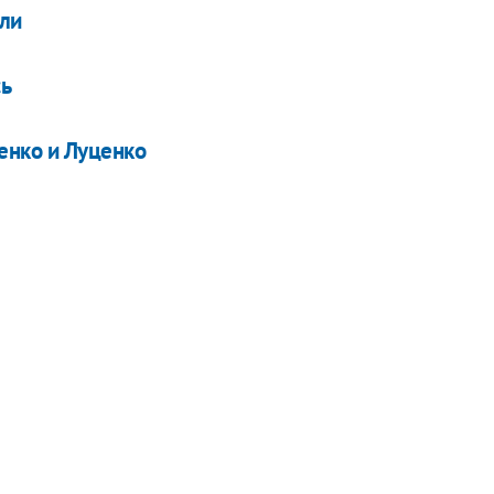
ели
сь
енко и Луценко