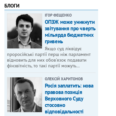
БЛОГИ
ІГОР ФЕЩЕНКО
ОПЗЖ може уникнути
звітування про чверть
мільярда бюджетних
гривень
Якщо суд ліквідує
проросійські партії перш ніж парламент
відновить для них обов'язок подавати
фінзвітність, то такі партії можуть…
ОЛЕКСІЙ ХАРИТОНОВ
Росія заплатить: нова
правова позиція
Верховного Суду
стосовно
відповідальності