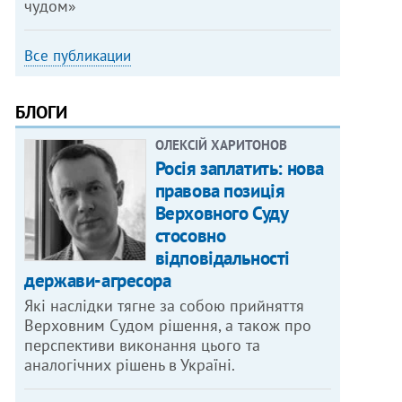
чудом»
Все публикации
БЛОГИ
ОЛЕКСІЙ ХАРИТОНОВ
Росія заплатить: нова
правова позиція
Верховного Суду
стосовно
відповідальності
держави-агресора
Які наслідки тягне за собою прийняття
Верховним Судом рішення, а також про
перспективи виконання цього та
аналогічних рішень в Україні.