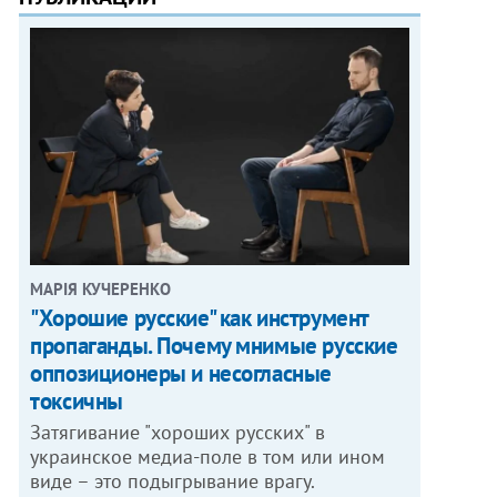
МАРІЯ КУЧЕРЕНКО
"Хорошие русские" как инструмент
пропаганды. Почему мнимые русские
оппозиционеры и несогласные
токсичны
Затягивание "хороших русских" в
украинское медиа-поле в том или ином
виде – это подыгрывание врагу.