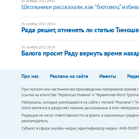
05 октября 2011, 09:05
Школьники рассказали, как "бютовец" избив
05 октября 2011, 08:54
Рада решит, отменять ли статью Тимош
05 октября 2011, 08:24
Балога просит Раду вернуть время наза
Про нас
Реклама на сайте
Ивенты
Реда
При полном или частичном воспроизведении материалов прямая ги
ссылка на агентство "Українськi Новини" и "Украинская Фото Групп
Материалы, которые размещаются на сайте с меткой "Реклама" / "Но
этого контента и разделяет мнения, высказанные в этих материала
Редакция не несет ответственности за факты и оценочные сужден
рекламодатель.
Субъект в сфере онлайн-медиа; идентификатор медиа - R40-05097