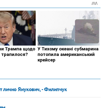
 лично Янукович, - Филипчук
дям