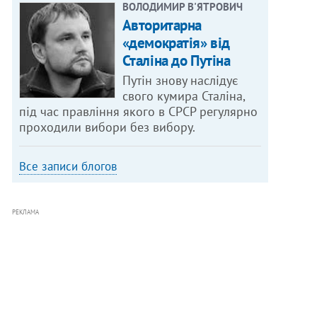
ВОЛОДИМИР В'ЯТРОВИЧ
Авторитарна
«демократія» від
Сталіна до Путіна
Путін знову наслідує
свого кумира Сталіна,
під час правління якого в СРСР регулярно
проходили вибори без вибору.
Все записи блогов
РЕКЛАМА