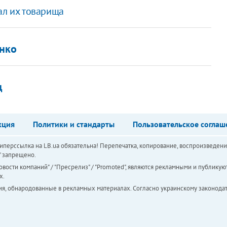
ал их товарища
енко
д
кция
Политики и стандарты
Пользовательское соглаш
перссылка на LB.ua обязательна! Перепечатка, копирование, воспроизведени
а" запрещено.
вости компаний" / "Пресрелиз" / "Promoted", являются рекламными и публикуют
х.
ия, обнародованные в рекламных материалах. Согласно украинскому законодат