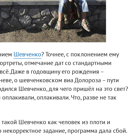
анием
Шевченко
? Точнее, с поклонением ему
портреты, отмечание дат со стандартными
всё. Даже в годовщину его рождения –
неве, о шевченковском виа Долороза – пути
родился Шевченко, для чего пришёл на это свет?
 оплакивали, оплакивали. Что, разве не так
е такой Шевченко как человек из плоти и
о некорректное задание, программа дала сбой.