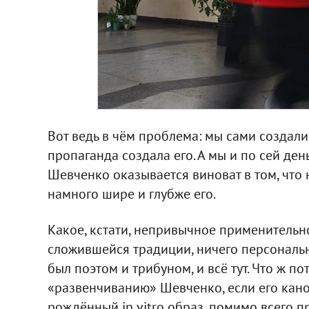
Вот ведь в чём проблема: мы сами создали 
пропаганда создала его. А мы и по сей ден
Шевченко оказывается виноват в том, что н
намного шире и глубже его.
Какое, кстати, непривычное применительн
сложившейся традиции, ничего персонально
был поэтом и трибуном, и всё тут. Что ж п
«развенчиванию» Шевченко, если его кано
рождённый in vitro образ, помимо всего про