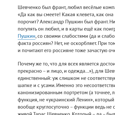
Шевченко был франт, любил весёлые компан
«Да как вы смеете! Какая клевета, как она
порочит? Александр Пушкин был франт. Ни
погулять он любил, и в карты ещё как пои
Пушкин
, со своими слабостями (да и слабо
факта россиян? Нет, не оскорбляет. При то
и почитают его россияне тоже зачастую оч
Почему же то, что для всех является досто
прекрасно – и лицо, и одежда…»), для Шев
единственный: уж слишком не соответству
шапке и с усами. Именно это несоответств
канонизированным портретом (а точнее, л
функция, не «украинский Ленин», который т
вообще круглосуточно – функции ведь не с
живой Тарас Шевченко. Который – да – б