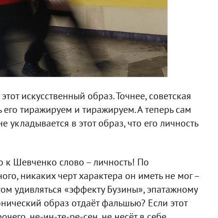
этот искусственный образ. Точнее, советская
ь его тиражируем и тиражируем. А теперь сам
е укладывается в этот образ, что его личность
о к Шевченко слово – личность! По
го, никаких черт характера он иметь не мог –
отом удивляться «эффекту Бузины», эпатажному
нический образ отдаёт фальшью? Если этот
чего, не-ин-те-ре-сен, не несёт в себе