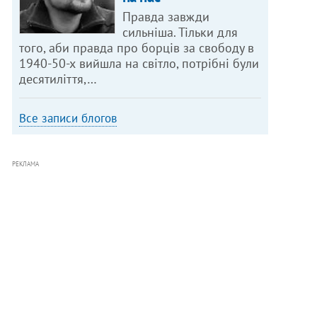
Правда завжди
сильніша. Тільки для
того, аби правда про борців за свободу в
1940-50-х вийшла на світло, потрібні були
десятиліття,…
Все записи блогов
РЕКЛАМА