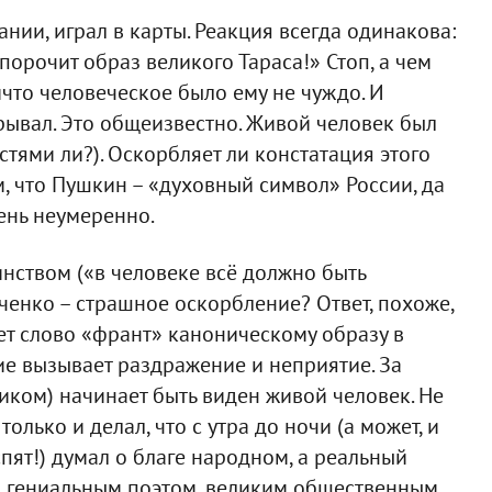
ии, играл в карты. Реакция всегда одинакова:
 порочит образ великого Тараса!» Стоп, а чем
что человеческое было ему не чуждо. И
грывал. Это общеизвестно. Живой человек был
стями ли?). Оскорбляет ли констатация этого
м, что Пушкин – «духовный символ» России, да
ень неумеренно.
инством («в человеке всё должно быть
ченко – страшное оскорбление? Ответ, похоже,
ет слово «франт» каноническому образу в
ие вызывает раздражение и неприятие. За
иком) начинает быть виден живой человек. Не
олько и делал, что с утра до ночи (а может, и
пят!) думал о благе народном, а реальный
ыл гениальным поэтом, великим общественным