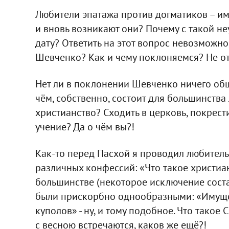
Любители эпатажа против догматиков – име
и вновь возникают они? Почему с такой 
дату? Ответить на этот вопрос невозможно,
Шевченко? Как и чему поклоняемся? Не от
Нет ли в поклонении Шевченко ничего о
чём, собственно, состоит для большинств
христианство? Сходить в церковь, покрести
учение? Да о чём вы?!
Как-то перед Пасхой я проводил любител
различных конфессий: «Что такое христи
большинстве (некоторое исключение сост
были прискорбно однообразными: «Имущес
куполов» - ну, и тому подобное. Что такое
с весною встречаются, каков же ещё?!