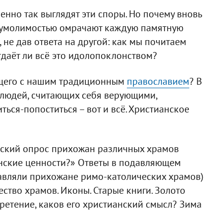
нно так выглядят эти споры. Но почему вновь
неумолимостью омрачают каждую памятную
 не дав ответа на другой: как мы почитаем
даёт ли всё это идолопоклонством?
бщего с нашим традиционным
православием
? В
а людей, считающих себя верующими,
ться-попоститься – вот и всё. Христианское
ьский опрос прихожан различных храмов
анские ценности?» Ответы в подавляющем
авляли прихожане римо-католических храмов)
тво храмов. Иконы. Старые книги. Золото
 Сретение, каков его христианский смысл? Зима