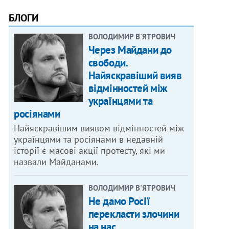
БЛОГИ
ВОЛОДИМИР В'ЯТРОВИЧ
Через Майдани до
свободи.
Найяскравіший вияв
відмінностей між
українцями та
росіянами
Найяскравішим виявом відмінностей між
українцями та росіянами в недавній
історії є масові акції протесту, які ми
назвали Майданами.
ВОЛОДИМИР В'ЯТРОВИЧ
Не дамо Росії
перекласти злочини
на нас