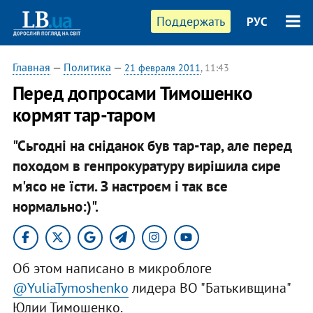
Поддержать
РУС
Главная
—
Политика
—
21 февраля 2011
, 11:43
Перед допросами Тимошенко
кормят тар-таром
"Сьгодні на сніданок був тар-тар, але перед
походом в генпрокуратуру вирішила сире
м'ясо не їсти. З настроєм і так все
нормально:)".
Об этом написано в микроблоге
@YuliaTymoshenko
лидера ВО "Батькивщина"
Юлии Тимошенко.