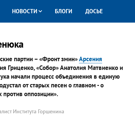
НОВОСТИ
БЛОГИ
ДОСЬЕ
ценюка
ские партии – «Фронт змин»
Арсения
лия Гриценко, «Собор» Анатолия Матвиенко и
ука начали процесс объединения в единую
одустал от старых песен о главном - о
х против оппозиции».
алист Института Горшенина