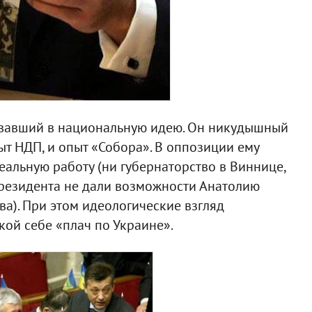
овавший в национальную идею. Он никудышный
ыт НДП, и опыт «Собора». В оппозиции ему
еальную работу (ни губернаторство в Виннице,
Президента не дали возможности Анатолию
а). При этом идеологические взгляд
кой себе «плач по Украине».