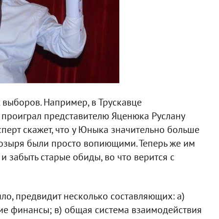
 выборов. Например, в Трускавце
 проиграл представителю Яценюка Руслану
сперт скажет, что у Юныка значительно больше
Козыря были просто вопиющими. Теперь же им
и забыть старые обиды, во что верится с
ило, предвидит несколько составляющих: а)
ие финансы; в) общая система взаимодействия