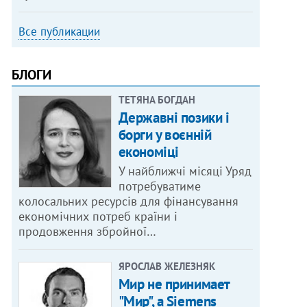
Все публикации
БЛОГИ
ТЕТЯНА БОГДАН
Державні позики і
борги у воєнній
економіці
У найближчі місяці Уряд
потребуватиме
колосальних ресурсів для фінансування
економічних потреб країни і
продовження збройної…
ЯРОСЛАВ ЖЕЛЕЗНЯК
Мир не принимает
"Мир", а Siemens