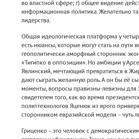
во властной сфере; г) общее видение дейс
информационная политика. Желательно та
лидерства.
Общая идеологическая платформа у четырё
есть нюансы, которые могут стать на пути
геополитически аморфный сторонник экон
«Тигипко в оппозиции». Но амбиции у Арсен
Явлинский, мечтающий превратиться в Жир
дают сыграть желанную роль. А он бы её 
моменты, вопросы правизны-левизны для 
свидетелем того, как во время президент
политтехнологов Яценюк из ярого привер
сторонником евразийской модели – чуть л
Гриценко – это человек с демократическ