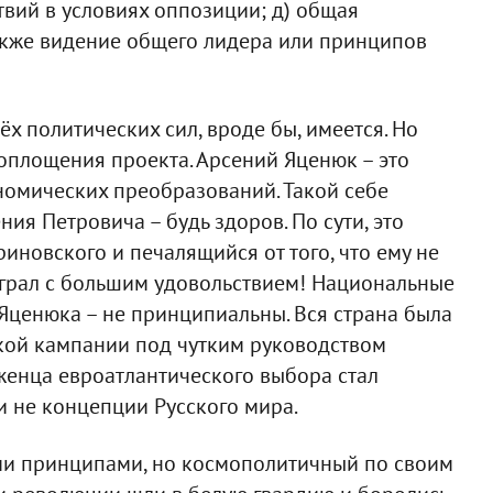
твий в условиях оппозиции; д) общая
кже видение общего лидера или принципов
х политических сил, вроде бы, имеется. Но
 воплощения проекта. Арсений Яценюк – это
омических преобразований. Такой себе
ия Петровича – будь здоров. По сути, это
иновского и печалящийся от того, что ему не
сыграл с большим удовольствием! Национальные
Яценюка – не принципиальны. Вся страна была
ской кампании под чутким руководством
женца евроатлантического выбора стал
и не концепции Русского мира.
ими принципами, но космополитичный по своим