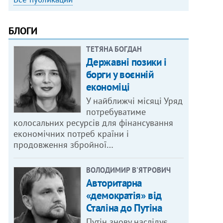
БЛОГИ
ТЕТЯНА БОГДАН
Державні позики і
борги у воєнній
економіці
У найближчі місяці Уряд
потребуватиме
колосальних ресурсів для фінансування
економічних потреб країни і
продовження збройної…
ВОЛОДИМИР В'ЯТРОВИЧ
Авторитарна
«демократія» від
Сталіна до Путіна
Путін знову наслідує