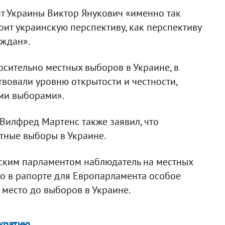
т Украины Виктор Янукович «именно так
роит украинскую перспективу, как перспективу
аждан».
осительно местных выборов в Украине, в
ствовали уровню открытости и честности,
ми выборами».
Вилфред Мартенс также заявил, что
тные выборы в Украине.
ским парламентом наблюдатель на местных
то в рапорте для Европарламента особое
место до выборов в Украине.
кратию