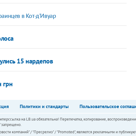
аинцев в Кот-д'Ивуар
олоса
нулись 15 нардепов
 грн
кция
Политики и стандарты
Пользовательское соглаш
перссылка на LB.ua обязательна! Перепечатка, копирование, воспроизведени
а" запрещено.
вости компаний" / "Пресрелиз" / "Promoted", являются рекламными и публикуют