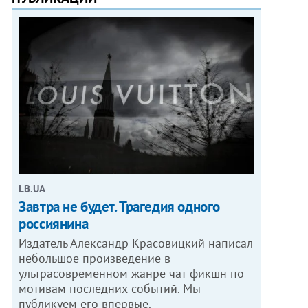
LB.UA
Завтра не будет. Трагедия одного
россиянина
Издатель Александр Красовицкий написал
небольшое произведение в
ультрасовременном жанре чат-фикшн по
мотивам последних событий. Мы
публикуем его впервые.