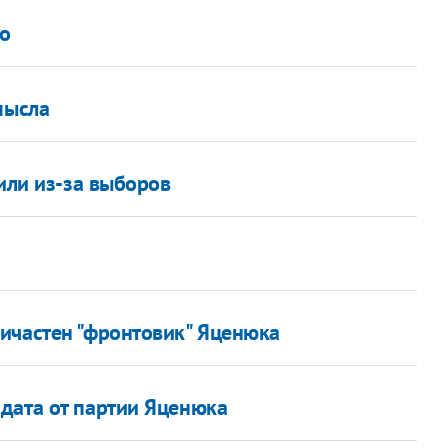
о
мысла
вили из-за выборов
ичастен "фронтовик" Яценюка
дата от партии Яценюка