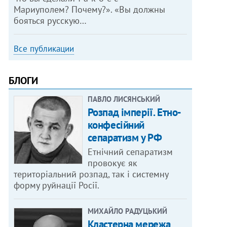
Мариуполем? Почему?». «Вы должны
бояться русскую…
Все публикации
БЛОГИ
ПАВЛО ЛИСЯНСЬКИЙ
Розпад імперії. Етно-
конфесійний
сепаратизм у РФ
Етнічний сепаратизм
провокує як
територіальний розпад, так і системну
форму руйнації Росії.
МИХАЙЛО РАДУЦЬКИЙ
Кластерна мережа