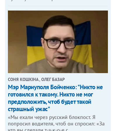
СОНЯ КОШКІНА , ОЛЕГ БАЗАР
Мэр Мариуполя Бойченко: "Никто не
готовился к такому. Никто не мог
предположить, чтоб будет такой
страшный ужас"
«Мы ехали через русский блокпост. Я
попросил водителя, чтоб он спросил: «За
что вы сделали т-а-к-о-е с