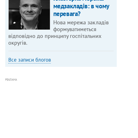
медзакладів: в чому
перевага?
Нова мережа закладів
формуватиметься
відповідно до принципу госпітальних
округів.
Все записи блогов
РЕКЛАМА