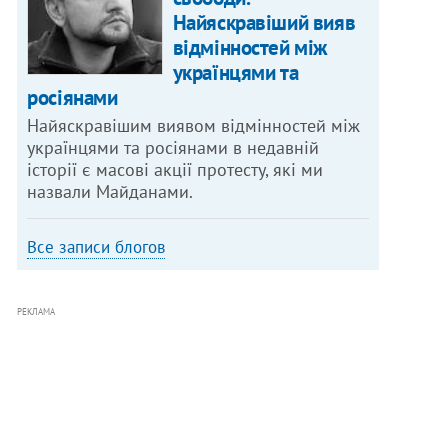
Найяскравіший вияв
відмінностей між
українцями та
росіянами
Найяскравішим виявом відмінностей між
українцями та росіянами в недавній
історії є масові акції протесту, які ми
назвали Майданами.
Все записи блогов
РЕКЛАМА