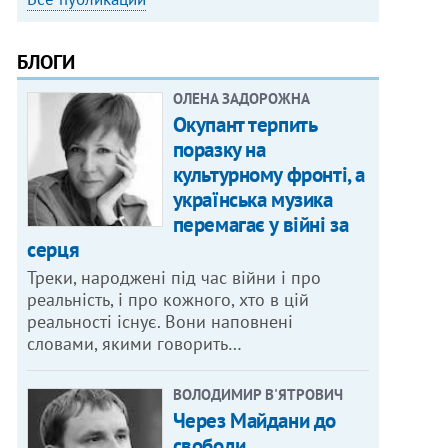
БЛОГИ
ОЛЕНА ЗАДОРОЖНА
Окупант терпить
поразку на
культурному фронті, а
українська музика
перемагає у війні за
серця
Треки, народжені під час війни і про
реальність, і про кожного, хто в цій
реальності існує. Вони наповнені
словами, якими говорить…
ВОЛОДИМИР В'ЯТРОВИЧ
Через Майдани до
свободи.