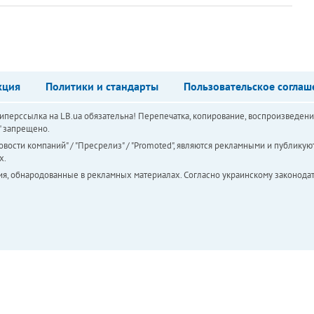
кция
Политики и стандарты
Пользовательское соглаш
перссылка на LB.ua обязательна! Перепечатка, копирование, воспроизведени
а" запрещено.
вости компаний" / "Пресрелиз" / "Promoted", являются рекламными и публикуют
х.
ия, обнародованные в рекламных материалах. Согласно украинскому законодат