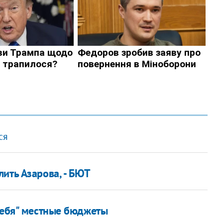
ся
ить Азарова, - БЮТ
 себя" местные бюджеты