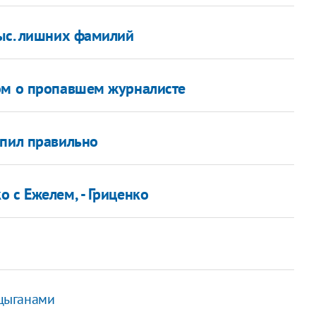
тыс. лишних фамилий
ом о пропавшем журналисте
упил правильно
 с Ежелем, - Гриценко
 цыганами