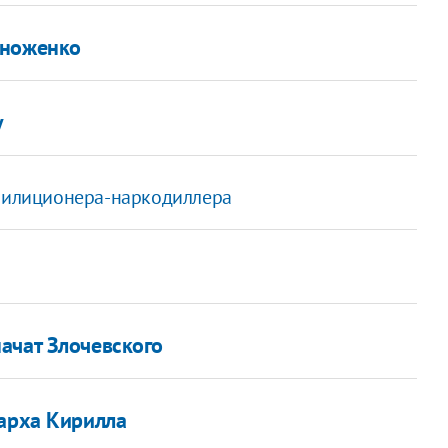
иноженко
у
 милиционера-наркодиллера
ачат Злочевского
иарха Кирилла