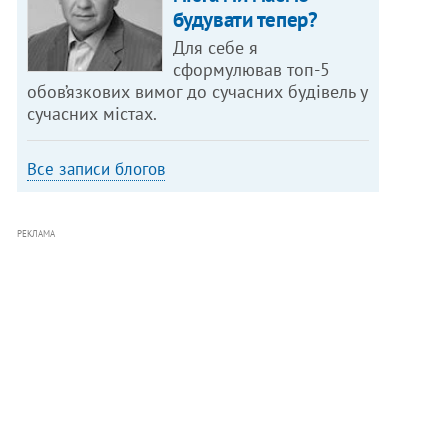
будувати тепер?
Для себе я
сформулював топ-5
обов’язкових вимог до сучасних будівель у
сучасних містах.
Все записи блогов
РЕКЛАМА