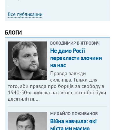
Все публикации
БЛОГИ
ВОЛОДИМИР В'ЯТРОВИЧ
Не дамо Росії
перекласти злочини
на нас
Правда завжди
сильніша. Тільки для
того, аби правда про борців за свободу в
1940-50-х вийшла на світло, потрібні були
десятиліття,…
МИХАЙЛО ПОЖИВАНОВ
Війна навчила: які
міста ми маємо