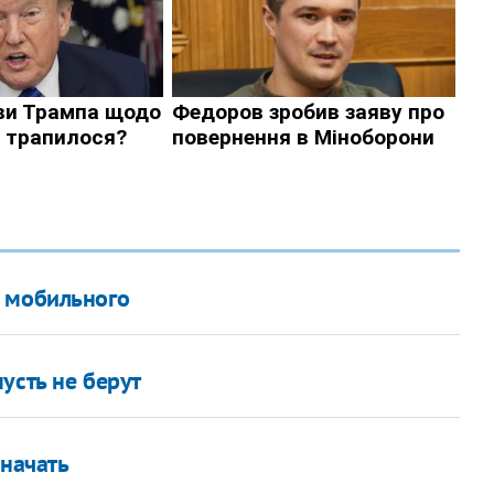
о мобильного
усть не берут
значать