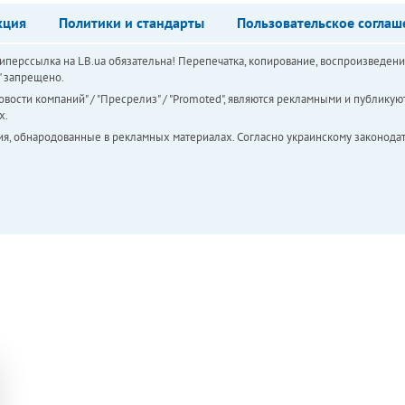
кция
Политики и стандарты
Пользовательское соглаш
перссылка на LB.ua обязательна! Перепечатка, копирование, воспроизведени
а" запрещено.
вости компаний" / "Пресрелиз" / "Promoted", являются рекламными и публикуют
х.
ия, обнародованные в рекламных материалах. Согласно украинскому законодат