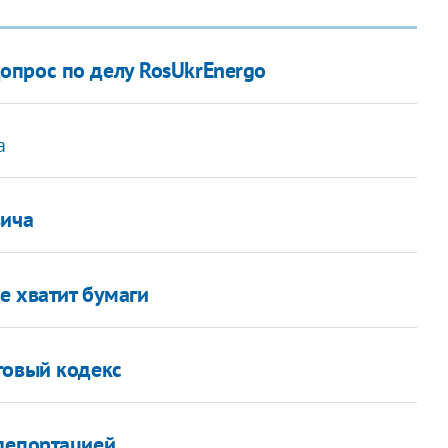
опрос по делу RosUkrEnergo
а
вича
е хватит бумаги
говый кодекс
депортацией