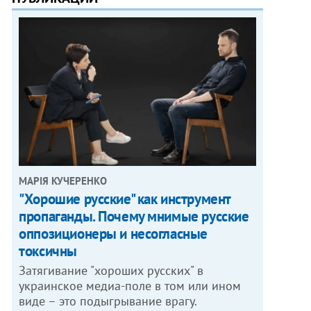
МАРІЯ КУЧЕРЕНКО
"Хорошие русские" как инструмент
пропаганды. Почему мнимые русские
оппозиционеры и несогласные
токсичны
Затягивание "хороших русских" в
украинское медиа-поле в том или ином
виде – это подыгрывание врагу.