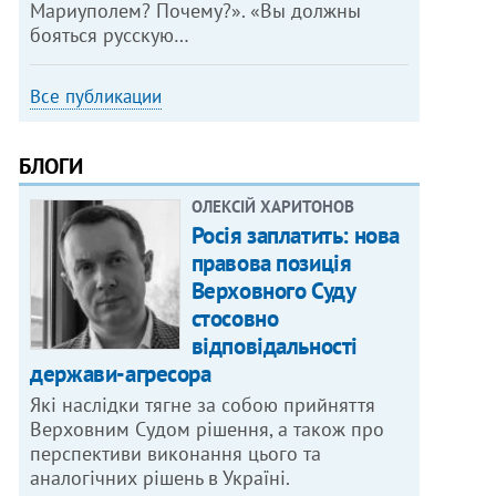
Мариуполем? Почему?». «Вы должны
бояться русскую…
Все публикации
БЛОГИ
ОЛЕКСІЙ ХАРИТОНОВ
Росія заплатить: нова
правова позиція
Верховного Суду
стосовно
відповідальності
держави-агресора
Які наслідки тягне за собою прийняття
Верховним Судом рішення, а також про
перспективи виконання цього та
аналогічних рішень в Україні.