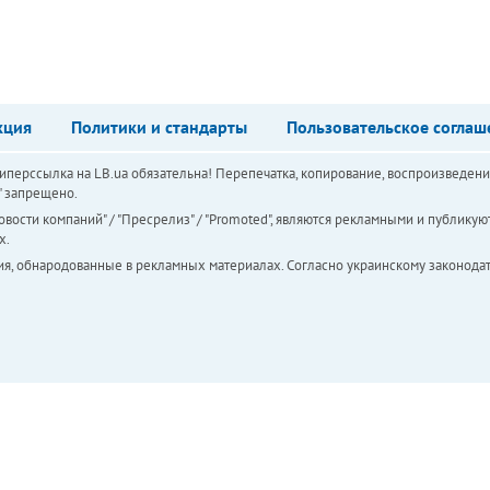
кция
Политики и стандарты
Пользовательское соглаш
перссылка на LB.ua обязательна! Перепечатка, копирование, воспроизведени
а" запрещено.
вости компаний" / "Пресрелиз" / "Promoted", являются рекламными и публикуют
х.
ия, обнародованные в рекламных материалах. Согласно украинскому законодат