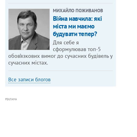
МИХАЙЛО ПОЖИВАНОВ
Війна навчила: які
міста ми маємо
будувати тепер?
Для себе я
сформулював топ-5
обов’язкових вимог до сучасних будівель у
сучасних містах.
Все записи блогов
РЕКЛАМА