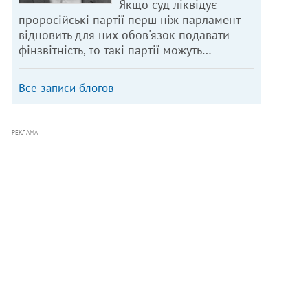
Якщо суд ліквідує
проросійські партії перш ніж парламент
відновить для них обов'язок подавати
фінзвітність, то такі партії можуть…
Все записи блогов
РЕКЛАМА