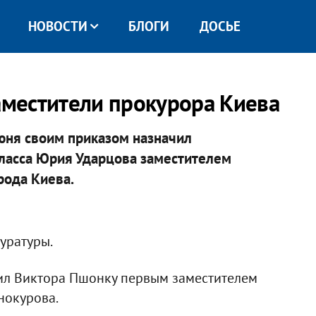
НОВОСТИ
БЛОГИ
ДОСЬЕ
заместители прокурора Киева
юня своим приказом назначил
класса Юрия Ударцова заместителем
рода Киева.
уратуры.
чил Виктора Пшонку первым заместителем
нокурова.