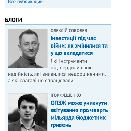
Все публикации
БЛОГИ
ОЛЕКСІЙ СОБОЛЕВ
Інвестиції під час
війни: як змінилися та
у що вкладатися
Які інструменти
підтвердили свою
надійність, які виявилися недооціненими,
а які взагалі не спрацювали.
ІГОР ФЕЩЕНКО
ОПЗЖ може уникнути
звітування про чверть
мільярда бюджетних
гривень