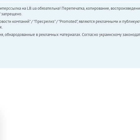
перссылка на LB.ua обязательна! Перепечатка, копирование, воспроизведени
а" запрещено.
вости компаний" / "Пресрелиз" / "Promoted", являются рекламными и публикуют
х.
ия, обнародованные в рекламных материалах. Согласно украинскому законодат