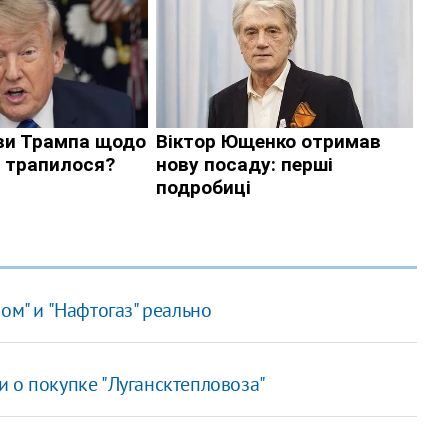
ом" и "Нафтогаз" реально
 о покупке "Лугансктепловоза"