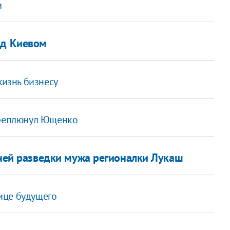
и
од Киевом
жизнь бизнесу
ереплюнул Ющенко
шней разведки мужа регионалки Лукаш
ице будущего