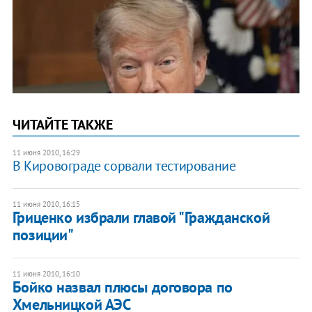
ЧИТАЙТЕ ТАКЖЕ
11 июня 2010, 16:29
В Кировограде сорвали тестирование
11 июня 2010, 16:15
Гриценко избрали главой "Гражданской
позиции"
11 июня 2010, 16:10
Бойко назвал плюсы договора по
Хмельницкой АЭС