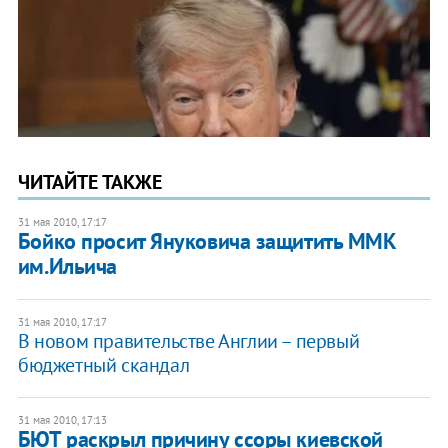
ЧИТАЙТЕ ТАКЖЕ
31 мая 2010, 17:17
Бойко просит Януковича защитить ММК
им.Ильича
31 мая 2010, 17:17
В новом правительстве Англии – первый
бюджетный скандал
31 мая 2010, 17:13
БЮТ раскрыл причину ссоры киевской