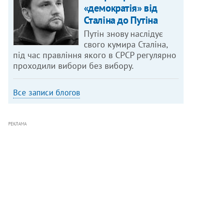
«демократія» від
Сталіна до Путіна
Путін знову наслідує
свого кумира Сталіна,
під час правління якого в СРСР регулярно
проходили вибори без вибору.
Все записи блогов
РЕКЛАМА