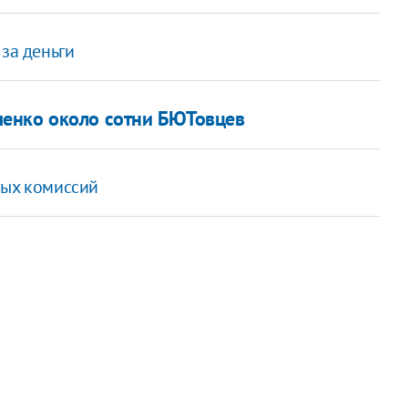
 за деньги
енко около сотни БЮТовцев
ных комиссий