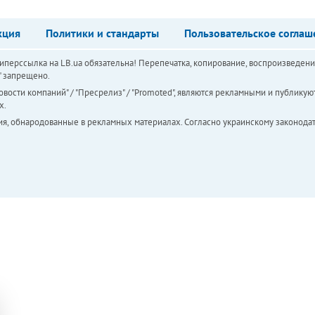
кция
Политики и стандарты
Пользовательское соглаш
перссылка на LB.ua обязательна! Перепечатка, копирование, воспроизведени
а" запрещено.
вости компаний" / "Пресрелиз" / "Promoted", являются рекламными и публикуют
х.
ия, обнародованные в рекламных материалах. Согласно украинскому законодат