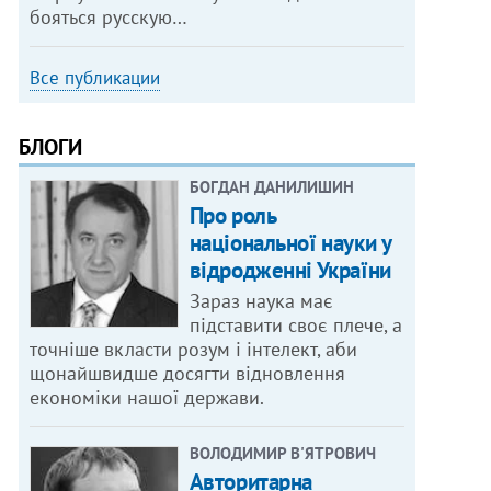
бояться русскую…
Все публикации
БЛОГИ
БОГДАН ДАНИЛИШИН
Про роль
національної науки у
відродженні України
Зараз наука має
підставити своє плече, а
точніше вкласти розум і інтелект, аби
щонайшвидше досягти відновлення
економіки нашої держави.
ВОЛОДИМИР В'ЯТРОВИЧ
Авторитарна