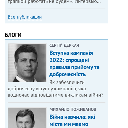
тряпкой работать не будем». Интервью…
Все публикации
БЛОГИ
СЕРГІЙ ДЕРКАЧ
Вступна кампанія
2022: спрощені
правила прийому та
доброчесність
Як забезпечити
доброчесну вступну кампанію, яка
водночас відповідатиме викликам війни?
МИХАЙЛО ПОЖИВАНОВ
Війна навчила: які
міста ми маємо