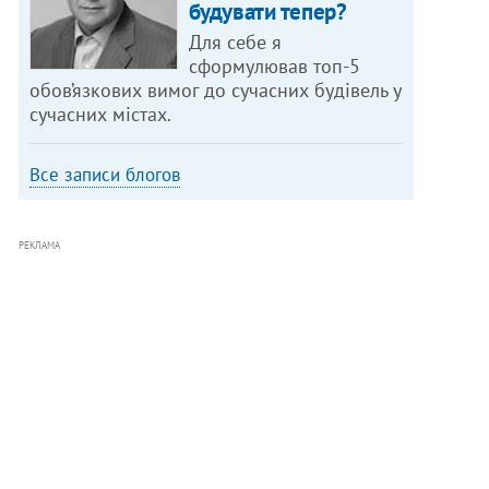
будувати тепер?
Для себе я
сформулював топ-5
обов’язкових вимог до сучасних будівель у
сучасних містах.
Все записи блогов
РЕКЛАМА