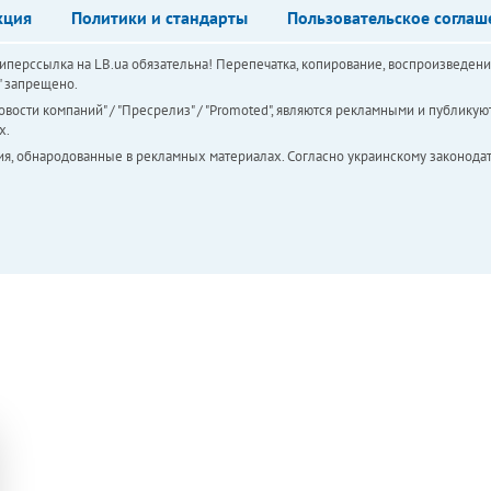
кция
Политики и стандарты
Пользовательское соглаш
перссылка на LB.ua обязательна! Перепечатка, копирование, воспроизведени
а" запрещено.
вости компаний" / "Пресрелиз" / "Promoted", являются рекламными и публикуют
х.
ия, обнародованные в рекламных материалах. Согласно украинскому законодат