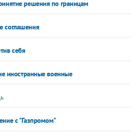
ринятие решения по границам
е соглашения
тив себя
ине иностранные военные
дь
ение с "Газпромом"