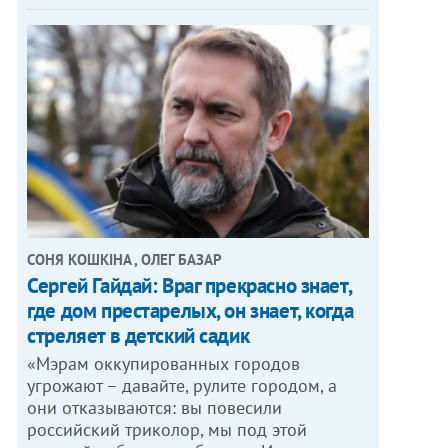
СОНЯ КОШКІНА , ОЛЕГ БАЗАР
Сергей Гайдай: Враг прекрасно знает,
где дом престарелых, он знает, когда
стреляет в детский садик
«Мэрам оккупированных городов
угрожают – давайте, рулите городом, а
они отказываются: вы повесили
российский триколор, мы под этой